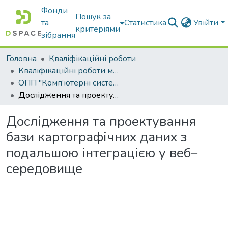
Фонди
Пошук за
та
Статистика
Увійти
критеріями
зібрання
Головна
Кваліфікаційні роботи
Кваліфікаційні роботи магістрів
ОПП "Комп’ютерні системи і мережі"
Дослідження та проектування бази картографічних даних з подальшою інтеграцією у веб–середовище
Дослідження та проектування
бази картографічних даних з
подальшою інтеграцією у веб–
середовище