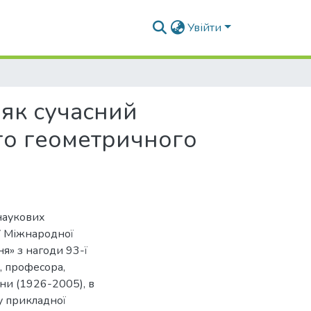
Увійти
 як сучасний
го геометричного
наукових
IV Міжнародної
я» з нагоди 93-ї
, професора,
ни (1926-2005), в
у прикладної