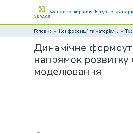
Фонди та зібрання
Пошук за критері
Головна
Конференції та матеріали конференцій
Тез
Динамічне формоутв
напрямок розвитку 
моделювання
Вантажиться...