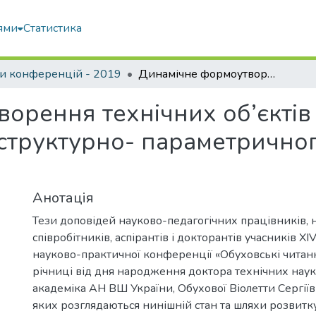
ями
Статистика
и конференцій - 2019
Динамічне формоутворення технічних об’єктів як сучасний напрямок розвитку структурно- параметричного геометричного моделювання
орення технічних об’єктів
структурно- параметрично
Анотація
Тези доповідей науково-педагогічних працівників, 
співробітників, аспірантів і докторантів учасників X
науково-практичної конференції «Обуховські читанн
річниці від дня народження доктора технічних наук
академіка АН ВШ України, Обухової Віолетти Сергіїв
яких розглядаються нинішній стан та шляхи розвитк