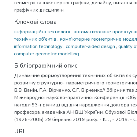
геометрії та інженерної графіки, дизайну, питання 
графічних дисциплін.
Ключові слова
інформаційні технології
,
автоматизоване проектув
технічних об’єктів
,
комп’ютерне геометричне моде
information technology
,
computer-aided design
,
quality o
computer geometric modelling
Бібліографічний опис
Динамічне формоутворення технічних об’єктів як с
розвитку структурно- параметричного геометрично
В.В. Ванін, Г.А. Вірченко, С.Г. Вірченко// Збірник тез
Міжнародної науково-практичної конференції «Обух
нагоди 93-ї річниці від дня народження доктора тех
професора, академіка АН ВШ України, Обухової Віол
(1926-2005) 29 березня 2019 року. - K. : , - 2019. - С.
URI