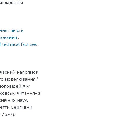
викладання
ання
,
якість
лювання
,
f technical facilities
,
учасний напрямок
го моделювання /
 доповідей XIV
овські читання» з
нічних наук,
етти Сергіївни
 75.-76.