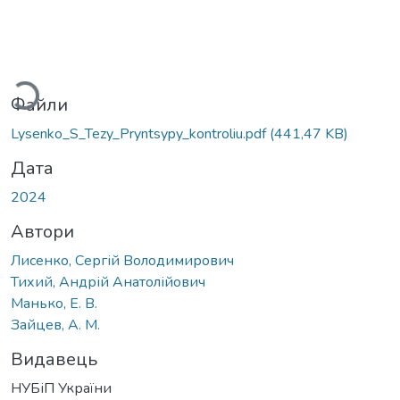
житься...
Файли
Lysenko_S_Tezy_Pryntsypy_kontroliu.pdf
(441,47 KB)
Дата
2024
Автори
Лисенко, Сергій Володимирович
Тихий, Андрій Анатолійович
Манько, Е. В.
Зайцев, А. М.
Видавець
НУБіП України