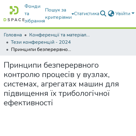
Фонди
Пошук за
та
Статистика
Увійти
критеріями
зібрання
Головна
Конференції та матеріали конференцій
Тези конференцій - 2024
Принципи безперервного контролю процесів у вузлах, системах, агрегатах машин для підвищення їх трибологічної ефективності
Принципи безперервного
контролю процесів у вузлах,
системах, агрегатах машин для
підвищення їх трибологічної
ефективності