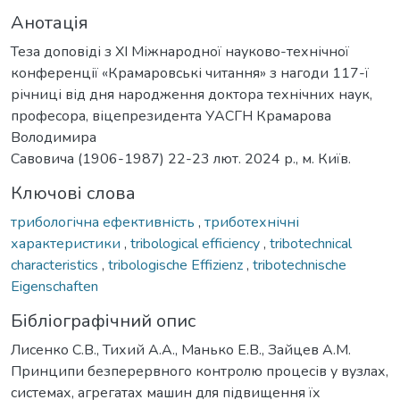
Анотація
Теза доповіді з ХІ Міжнародної науково-технічної
конференції «Крамаровські читання» з нагоди 117-ї
річниці від дня народження доктора технічних наук,
професора, віцепрезидента УАСГН Крамарова
Володимира
Савовича (1906-1987) 22-23 лют. 2024 р., м. Київ.
Ключові слова
трибологічна ефективність
,
триботехнічні
характеристики
,
tribological efficiency
,
tribotechnical
characteristics
,
tribologische Effizienz
,
tribotechnische
Eigenschaften
Бібліографічний опис
Лисенко С.В., Тихий А.А., Манько Е.В., Зайцев А.М.
Принципи безперервного контролю процесів у вузлах,
системах, агрегатах машин для підвищення їх