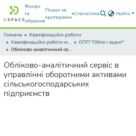
Фонди
Пошук за
та
Статистика
Увійти
критеріями
зібрання
Головна
Кваліфікаційні роботи
Кваліфікаційні роботи магістрів
ОПП "Облік і аудит"
Обліково-аналітичний сервіс в управлінні оборотними активами сільськогосподарських підприємств
Обліково-аналітичний сервіс в
управлінні оборотними активами
сільськогосподарських
підприємств