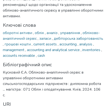
рекомендації щодо організації та удосконалення
обліково-аналітичного сервісу в управлінні оборотними
активами.
Ключові слова
оборотні активи
,
облік
,
аналіз
,
управління
,
обліково-
аналітичний сервіс
,
запаси
,
дебіторська заборгованість
,
грошові кошти
,
current assets
,
accounting
,
analysis
,
management
,
accounting and analytical service
,
inventories
,
accounts receivable
,
cash
Бібліографічний опис
Кусковий Є.А. Обліково-аналітичний сервіс в
управлінні оборотними активами
сільськогосподарських підприємств : дипломна робота
... магістра : 071 Облік і оподаткування. Київ, 2024. 106
с.
URI