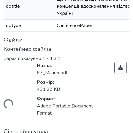
dc.title
концепції вдосконалення відтворе
Україні
dc.type
ConferencePaper
Файли
Контейнер файлів
Зараз показуємо
1 - 1 з 1
Назва:
67_Maurer.pdf
Розмір:
431,28 KB
Формат:
ться...
Adobe Portable Document
Format
Ліцензійна угода