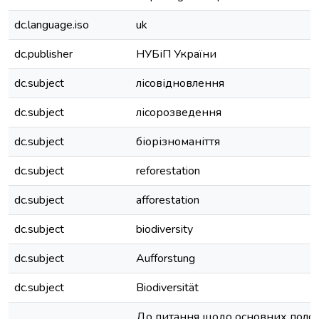
dc.language.iso
uk
dc.publisher
НУБіП України
dc.subject
лісовідновлення
dc.subject
лісорозведення
dc.subject
біорізноманіття
dc.subject
reforestation
dc.subject
afforestation
dc.subject
biodiversity
dc.subject
Aufforstung
dc.subject
Biodiversität
До питання щодо основних полож