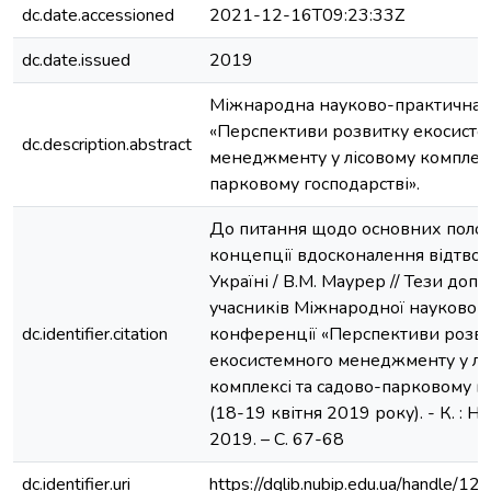
dc.date.accessioned
2021-12-16T09:23:33Z
dc.date.issued
2019
Міжнародна науково-практична 
«Перспективи розвитку екосисте
dc.description.abstract
менеджменту у лісовому комплекс
парковому господарстві».
До питання щодо основних полож
концепції вдосконалення відтворе
Україні / В.М. Маурер // Тези доп
учасників Міжнародної науково-
dc.identifier.citation
конференції «Перспективи розв
екосистемного менеджменту у лі
комплексі та садово-парковому г
(18-19 квітня 2019 року). - К. : Н
2019. – С. 67-68
dc.identifier.uri
https://dglib.nubip.edu.ua/handle/