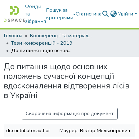
Фонди
Пошук за
та
Статистика
Увійти
критеріями
зібрання
Головна
Конференції та матеріали конференцій
Тези конференцій - 2019
До питання щодо основних положень сучасної концепції вдосконалення відтворення лісів в Україні
До питання щодо основних
положень сучасної концепції
вдосконалення відтворення лісів
в Україні
Скорочена інформація про документ
dc.contributor.author
Маурер, Віктор Мельхіорович