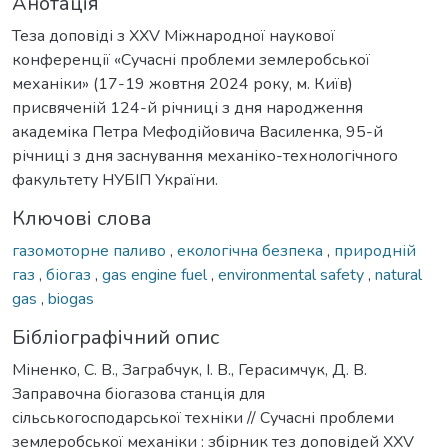
Анотація
Теза доповіді з XXV Міжнародної наукової
конференції «Сучасні проблеми землеробської
механіки» (17-19 жовтня 2024 року, м. Київ)
присвяченій 124-й річниці з дня народження
академіка Петра Мефодійовича Василенка, 95-й
річниці з дня заснування механіко-технологічного
факультету НУБІП України.
Ключові слова
газомоторне паливо
,
екологічна безпека
,
природній
газ
,
біогаз
,
gas engine fuel
,
environmental safety
,
natural
gas
,
biogas
Бібліографічний опис
Міненко, С. В., Заграбчук, І. В., Герасимчук, Д. В.
Заправочна біогазова станція для
сільськогосподарської техніки // Сучасні проблеми
землеробської механіки : збірник тез доповідей XXV