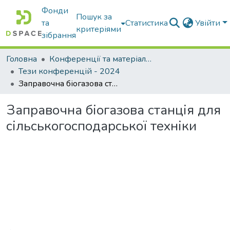
Фонди
Пошук за
та
Статистика
Увійти
критеріями
зібрання
Головна
Конференції та матеріали конференцій
Тези конференцій - 2024
Заправочна біогазова станція для сільськогосподарської техніки
Заправочна біогазова станція для
сільськогосподарської техніки