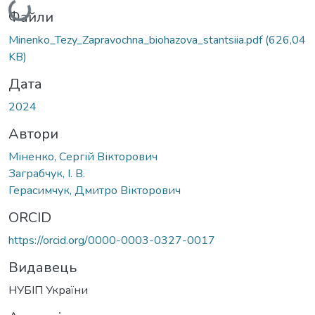
Вантажиться...
Файли
Minenko_Tezy_Zapravochna_biohazova_stantsiia.pdf
(626,04
KB)
Дата
2024
Автори
Міненко, Сергій Вікторович
Заграбчук, І. В.
Герасимчук, Дмитро Вікторович
ORCID
https://orcid.org/0000-0003-0327-0017
Видавець
НУБІП України