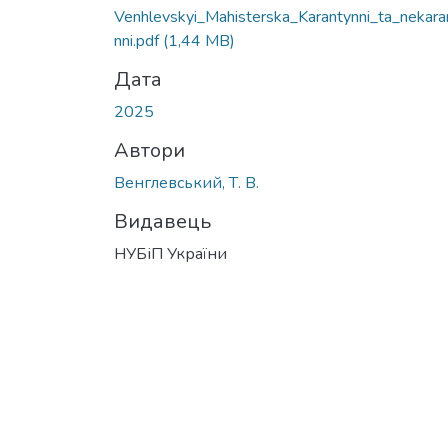
Venhlevskyi_Mahisterska_Karantynni_ta_nekara
nni.pdf
(1,44 MB)
Дата
2025
Автори
Венглевський, Т. В.
Видавець
НУБіП України