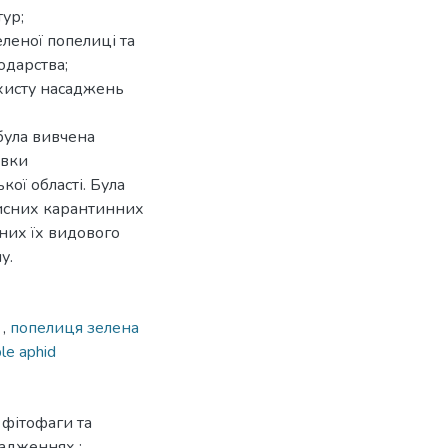
ур;
зеленої попелиці та
одарства;
ахисту насаджень
була вивчена
івки
ої області. Була
сисних карантинних
них їх видового
у.
а
,
попелиця зелена
le aphid
 фітофаги та
садженнях :