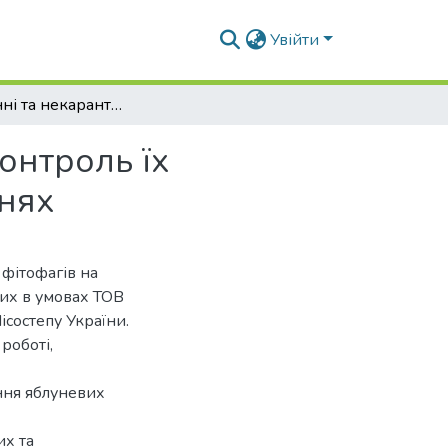
Увійти
Карантинні та некарантинні сисні фітофаги та контроль їх чисельності у зерняткових плодових насадженнях
онтроль їх
ннях
фітофагів на
них в умовах ТОВ
ісостепу України.
роботі,
ння яблуневих
их та