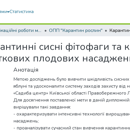
ями
Статистика
Кваліфікаційні роботи магістрів
ОПП "Карантин рослин"
антинні сисні фітофаги та к
яткових плодових насадже
Анотація
Метою досліджень було вивчити шкідливість сисних 
яблуні та удосконалити систему заходів захисту від 
«Садиба центр» Київської області Правобережного Л
Для досягнення поставленої мети в даній дипломній 
вирішували такі завдання:
- охарактеризувати інтенсивні технології вирощува
насаджень;
- проаналізувати сучасний стан вивчення карантинн