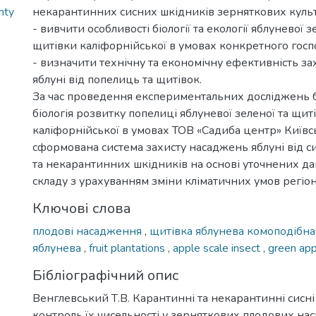
nty
некарантинних сисних шкідників зерняткових культ
- вивчити особливості біології та екології яблуневої 
щитівки каліфорнійської в умовах конкретного госп
- визначити технічну та економічну ефективність з
яблуні від попелиць та щитівок.
За час проведення експериментальних досліджень 
біологія розвитку попелиці яблуневої зеленої та щит
каліфорнійської в умовах ТОВ «Садиба центр» Київськ
сформована система захисту насаджень яблуні від 
та некарантинних шкідників на основі уточнених да
складу з урахуванням зміни кліматичних умов регіон
Ключові слова
плодові насадження
,
щитівка яблунева комоподібн
яблунева
,
fruit plantations
,
apple scale insect
,
green app
Бібліографічний опис
Венглевський Т.В. Карантинні та некарантинні сисні
контроль їх чисельності у зерняткових плодових на