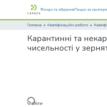
Фонди та зібрання
Пошук за критері
Головна
Кваліфікаційні роботи
Карантинні та некар
чисельності у зерн
Вантажиться...
Файли