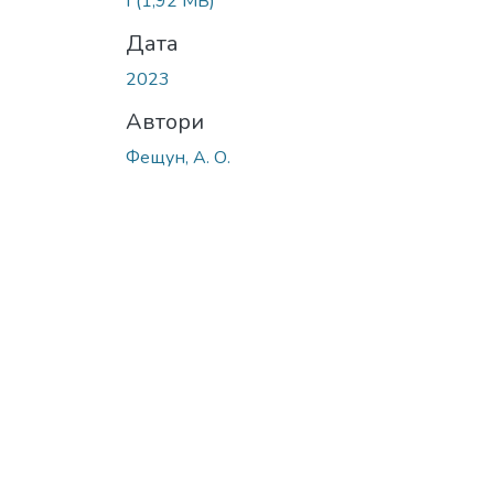
f
(1,92 MB)
Дата
2023
Автори
Фещун, А. О.