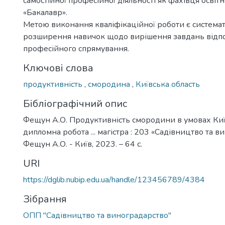
самостійної професійної діяльності як фахівця освіт
«Бакалавр».
Метою виконання кваліфікаційної роботи є системат
розширення навичок щодо вирішення завдань відп
професійного спрямування.
Ключові слова
продуктивність
,
смородина
,
Київська область
Бібліографічний опис
Фещун А.О. Продуктивність смородини в умовах Київс
дипломна робота ... магістра : 203 «Садівництво та в
Фещун А.О. - Київ, 2023. – 64 с.
URI
https://dglib.nubip.edu.ua/handle/123456789/4384
Зібрання
ОПП "Садівництво та виноградарство"