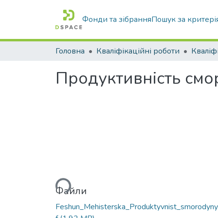
Фонди та зібрання
Пошук за критері
Головна
Кваліфікаційні роботи
Продуктивність смор
Вантажиться...
Файли
Feshun_Mehisterska_Produktyvnist_smorodyny