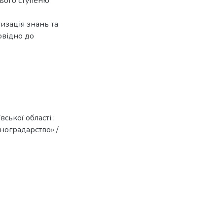
нього ступеню
изація знань та
овідно до
ької області :
иноградарство» /