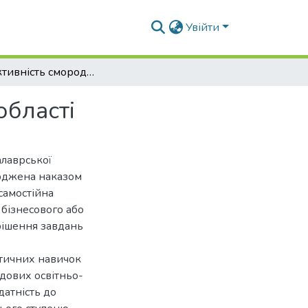
Увійти
Продуктивність смородини в умовах Київської області
області
алаврської
ерджена наказом
самостійна
 бізнесового або
рішення завдань
ктичних навичок
адових освітньо-
датність до