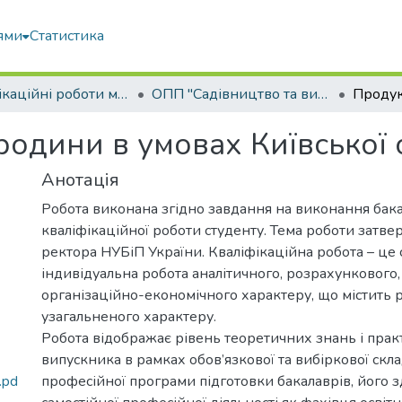
ями
Статистика
Кваліфікаційні роботи магістрів
ОПП "Садівництво та виноградарство"
одини в умовах Київської 
Анотація
Робота виконана згідно завдання на виконання бак
кваліфікаційної роботи студенту. Тема роботи затв
ректора НУБіП України. Кваліфікаційна робота – це 
індивідуальна робота аналітичного, розрахункового,
організаційно-економічного характеру, що містить 
узагальненого характеру.
Робота відображає рівень теоретичних знань і пра
випускника в рамках обов’язкової та вибіркової скл
.pd
професійної програми підготовки бакалаврів, його з