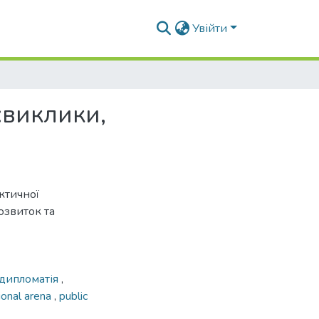
Увійти
:виклики,
ктичної
озвиток та
 дипломатія
,
tional arena
,
public