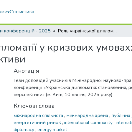
ями
Статистика
и конференцій - 2025
Роль української дипломатії у кризових умовах:виклики, досягнення, перспективи
пломатії у кризових умовах
ктиви
Анотація
Тези доповідей учасників Міжнародної науково-пра
конференції «Українська дипломатія: становлення, р
перспективи» (м. Київ, 10 квітня, 2025 року)
Ключові слова
міжнародна спільнота
,
міжнародна арена
,
публічна
енергетичний ринок
,
international community
,
interna
diplomacy
,
energy market