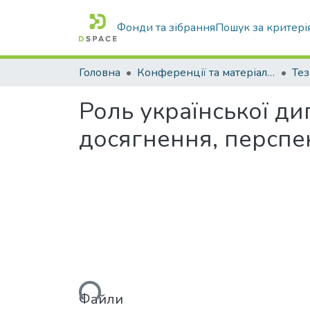
Фонди та зібрання
Пошук за критері
Головна
Конференції та матеріали конференцій
Тез
Роль української ди
досягнення, перспе
Вантажиться...
Файли