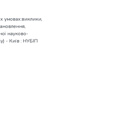
их умовах:виклики,
тановлення,
ної науково-
у) - Київ : НУБІП