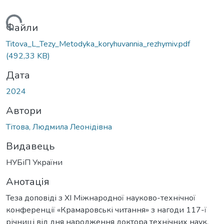
антажиться...
Файли
Titova_L_Tezy_Metodyka_koryhuvannia_rezhymiv.pdf
(492,33 KB)
Дата
2024
Автори
Тітова, Людмила Леонідівна
Видавець
НУБіП України
Анотація
Теза доповіді з ХІ Міжнародної науково-технічної
конференції «Крамаровські читання» з нагоди 117-ї
річниці від дня народження доктора технічних наук,