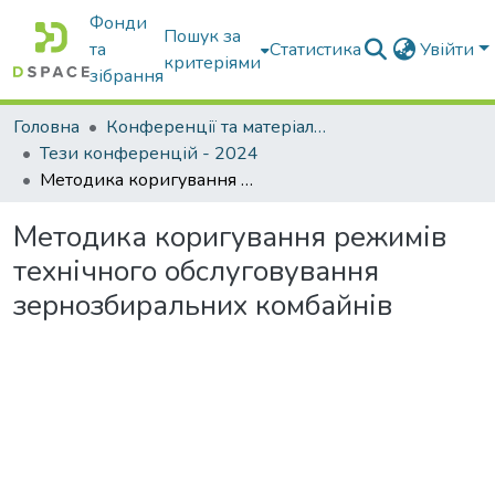
Фонди
Пошук за
та
Статистика
Увійти
критеріями
зібрання
Головна
Конференції та матеріали конференцій
Тези конференцій - 2024
Методика коригування режимів технічного обслуговування зернозбиральних комбайнів
Методика коригування режимів
технічного обслуговування
зернозбиральних комбайнів