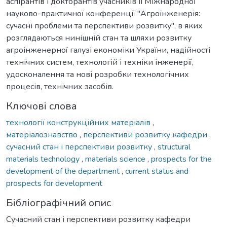
аспірантів і докторантів учасників ІІ Міжнародної
науково-практичної конференції "Агроінженерія:
сучасні проблеми та перспективи розвитку", в яких
розглядаються нинішній стан та шляхи розвитку
агроінженерної галузі економіки України, надійності
технічних систем, технологій і техніки інженерії,
удосконалення та нові розробки технологічних
процесів, технічних засобів.
Ключові слова
технології конструкційних матеріалів
,
матеріалознавство
,
перспективи розвитку кафедри
,
сучасний стан і перспективи розвитку
,
structural
materials technology
,
materials science
,
prospects for the
development of the department
,
current status and
prospects for development
Бібліографічний опис
Сучасний стан і перспективи розвитку кафедри