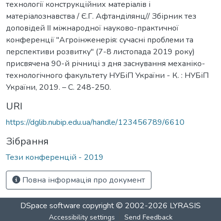
технології конструкційних матеріалів і
матеріалознавства / Є.Г. Афтанділянц// Збірник тез
доповідей ІІ міжнародної науково-практичної
конференції "Агроінженерія: сучасні проблеми та
перспективи розвитку" (7-8 листопада 2019 року)
присвячена 90-й річниці з дня заснування механіко-
технологічного факультету НУБіП України - К. : НУБіП
України, 2019. – С. 248-250.
URI
https://dglib.nubip.edu.ua/handle/123456789/6610
Зібрання
Тези конференцій - 2019
Повна інформація про документ
DSpace software
copyright © 2002-2026
LYRASIS
Accessibility settings
Send Feedback