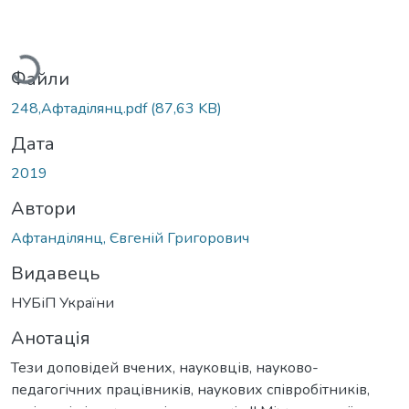
антажиться...
Файли
248,Афтадiлянц.pdf
(87,63 KB)
Дата
2019
Автори
Афтанділянц, Євгеній Григорович
Видавець
НУБіП України
Анотація
Тези доповідей вчених, науковців, науково-
педагогічних працівників, наукових співробітників,