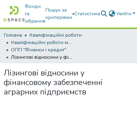
Фонди
Пошук за
та
Статистика
Увійти
критеріями
зібрання
Головна
Кваліфікаційні роботи
Кваліфікаційні роботи магістрів
ОПП "Фінанси і кредит"
Лізингові відносини у фінансовому забезпеченні аграрних підприємств
Лізингові відносини у
фінансовому забезпеченні
аграрних підприємств