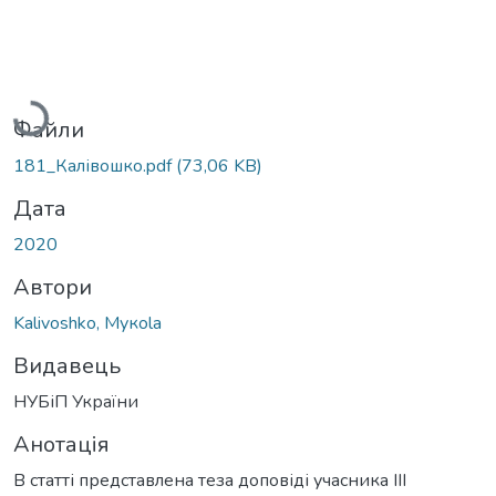
Вантажиться...
Файли
181_Калівошко.pdf
(73,06 KB)
Дата
2020
Автори
Kalivoshko, Мукоla
Видавець
НУБіП України
Анотація
В статті представлена теза доповіді учасника ІІІ