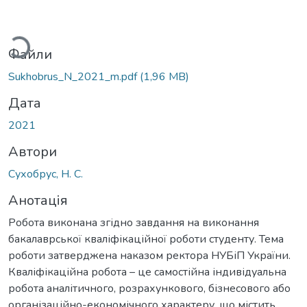
житься...
Файли
Sukhobrus_N_2021_m.pdf
(1,96 MB)
Дата
2021
Автори
Сухобрус, Н. С.
Анотація
Робота виконана згідно завдання на виконання
бакалаврської кваліфікаційної роботи студенту. Тема
роботи затверджена наказом ректора НУБіП України.
Кваліфікаційна робота – це самостійна індивідуальна
робота аналітичного, розрахункового, бізнесового або
організаційно-економічного характеру, що містить