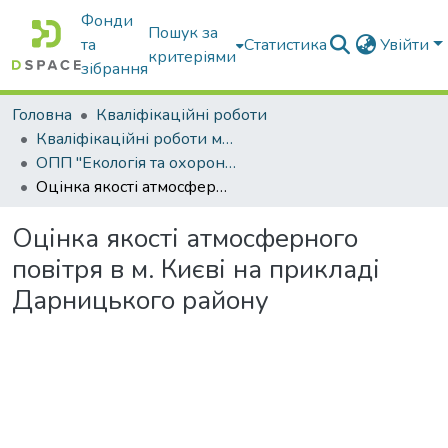
Фонди
Пошук за
та
Статистика
Увійти
критеріями
зібрання
Головна
Кваліфікаційні роботи
Кваліфікаційні роботи магістрів
ОПП "Екологія та охорона навколишнього середовища"
Оцінка якості атмосферного повітря в м. Києві на прикладі Дарницького району
Оцінка якості атмосферного
повітря в м. Києві на прикладі
Дарницького району