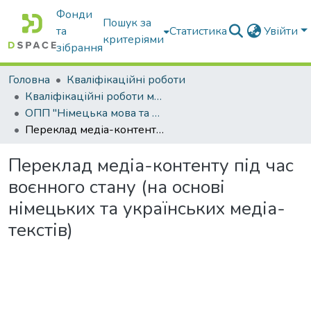
Фонди
Пошук за
та
Статистика
Увійти
критеріями
зібрання
Головна
Кваліфікаційні роботи
Кваліфікаційні роботи магістрів
ОПП "Німецька мова та друга іноземна мова"
Переклад медіа-контенту під час воєнного стану (на основі німецьких та українських медіа-текстів)
Переклад медіа-контенту під час
воєнного стану (на основі
німецьких та українських медіа-
текстів)