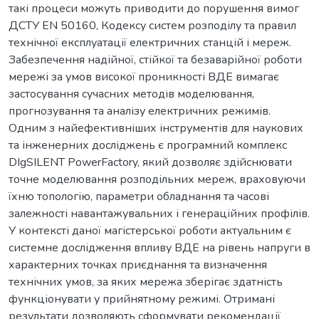
такі процеси можуть приводити до порушення вимог
ДСТУ EN 50160, Кодексу систем розподілу та правил
технічної експлуатації електричних станцій і мереж.
Забезпечення надійної, стійкої та безаварійної роботи
мережі за умов високої проникності ВДЕ вимагає
застосування сучасних методів моделювання,
прогнозування та аналізу електричних режимів.
Одним з найефективніших інструментів для наукових
та інженерних досліджень є програмний комплекс
DIgSILENT PowerFactory, який дозволяє здійснювати
точне моделювання розподільних мереж, враховуючи
їхню топологію, параметри обладнання та часові
залежності навантажувальних і генераційних профілів.
У контексті даної магістерської роботи актуальним є
системне дослідження впливу ВДЕ на рівень напруги в
характерних точках приєднання та визначення
технічних умов, за яких мережа зберігає здатність
функціонувати у прийнятному режимі. Отримані
результати дозволяють сформувати рекомендації