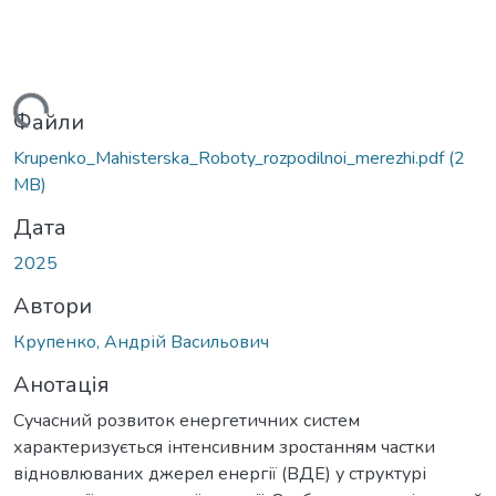
ься...
Файли
Krupenko_Mahisterska_Roboty_rozpodilnoi_merezhi.pdf
(2
MB)
Дата
2025
Автори
Крупенко, Андрій Васильович
Анотація
Сучасний розвиток енергетичних систем
характеризується інтенсивним зростанням частки
відновлюваних джерел енергії (ВДЕ) у структурі