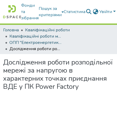
Фонди
Пошук за
та
Статистика
Увійти
критеріями
зібрання
Головна
Кваліфікаційні роботи
Кваліфікаційні роботи магістрів
ОПП "Електроенергетика, електротехніка та електромеханіка"
Дослідження роботи розподільної мережі за напругою в характерних точках приєднання ВДЕ у ПК Power Factory
Дослідження роботи розподільної
мережі за напругою в
характерних точках приєднання
ВДЕ у ПК Power Factory