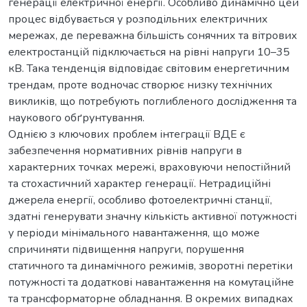
генерації електричної енергії. Особливо динамічно цей
процес відбувається у розподільних електричних
мережах, де переважна більшість сонячних та вітрових
електростанцій підключається на рівні напруги 10–35
кВ. Така тенденція відповідає світовим енергетичним
трендам, проте водночас створює низку технічних
викликів, що потребують поглибленого дослідження та
наукового обґрунтування.
Однією з ключових проблем інтеграції ВДЕ є
забезпечення нормативних рівнів напруги в
характерних точках мережі, враховуючи непостійний
та стохастичний характер генерації. Нетрадиційні
джерела енергії, особливо фотоелектричні станції,
здатні генерувати значну кількість активної потужності
у періоди мінімального навантаження, що може
спричиняти підвищення напруги, порушення
статичного та динамічного режимів, зворотні перетіки
потужності та додаткові навантаження на комутаційне
та трансформаторне обладнання. В окремих випадках