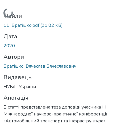
Вантажиться...
Файли
11_Братішко.pdf
(91,82 KB)
Дата
2020
Автори
Братішко, Вячеслав Вячеславович
Видавець
НУБіП України
Анотація
В статті представлена теза доповіді учасника ІІІ
Міжнародної науково-практичної конференції
«Автомобільний транспорт та інфраструктура».