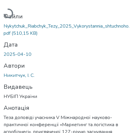
Вантажиться...
Файли
Nykytchuk_Riabchyk_Tezy_2025_Vykorystannia_shtuchnoho.
pdf
(510,15 KB)
Дата
2025-04-10
Автори
Никитчук, І. С.
Видавець
НУБІП України
Анотація
Теза доповіді учасника V Міжнародної науково-
практичної конференції «Маркетинг та логістика в
агробізнесі», присвяченої 127-річчю заснування