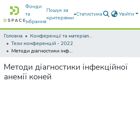
Фонди
Пошук за
та
Статистика
Увійти
критеріями
зібрання
Головна
Конференції та матеріали конференцій
Тези конференцій - 2022
Методи діагностики інфекційної анемії коней
Методи діагностики інфекційної
анемії коней
Вантажиться...