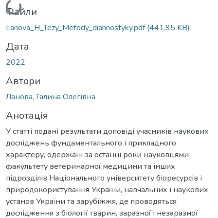
Файли
Lanova_H_Tezy_Metody_diahnostyky.pdf
(441,95 KB)
Дата
2022
Автори
Ланова, Галина Олегівна
Анотація
У статті подані результати доповіді учасників наукових
досліджень фундаментального і прикладного
характеру, одержані за останні роки науковцями
факультету ветеринарної медицини та інших
підрозділів Національного університету біоресурсів і
природокористування України, навчальних і наукових
установ України та зарубіжжя, де проводяться
дослідження з біології тварин, заразної і незаразної