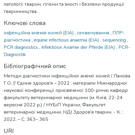
патології тварин, гігієни та якості і безпеки продукції
тваринництва.
Ключові слова
інфекційна анемія коней (EIA)
,
секвенування
,
ПЛР-
діагностика
,
equine infectious anaemia (EIA)
,
sequencing
,
PCR diagnostics
,
Infektiöse Anämie der Pferde (EIA)
,
PCR-
Diagnostik
Бібліографічний опис
Методи діагностики інфекційної анемії коней / Ланова
Г.О. // Єдине здоров’я – 2022 : матеріали Міжнародної
наукової конференції присвяченої 100-річчю кафедр
факультету ветеринарної медицини (м. Київ, 22-24
вересня 2022 р.) / НУБіП України, Факультет
ветеринарної медицини, НДІ Здоров’я тварин. - К. :
2022. – С. 363– 365
URI