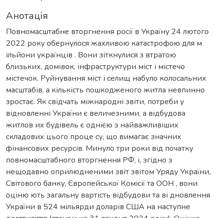
Анотація
Повномасштабне вторгнення росії в Україну 24 лютого
2022 року обернулося жахливою катастрофою для м
ільйони українців . Вони зіткнулися з втратою
близьких, домівок, інфраструктури міст і містечо
містечок. Руйнування міст і селищ набуло колосальних
масштабів, а кількість пошкодженого житла невпинно
зростає. Як свідчать міжнародні звіти, потреби у
відновленні України є величезними, а відбудова
житлов их будівель є однією з найважливіших
складових цього проце су, що вимагає значних
фінансових ресурсів. Минуло три роки від початку
повномасштабного вторгнення РФ, і, згідно з
нещодавно оприлюдненими звіт звітом Уряду України,
Світового банку, Європейської Комісії та ООН , вони
оціню ють загальну вартість відбудови та ві дновлення
України в 524 мільярди доларів США на наступне