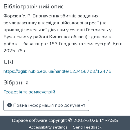
Бібліографічний опис
Форсюк У. Р. Визначення збитків завданих
землевласнику внаслідок військової агресії (на
прикладі земельної ділянки у селищі Гостомель у
Бучанському районі Київської області) : дипломна
робота ... бакалавра : 193 Геодезія та землеустрій. Київ,
2025. 79 с.
URI
https://dglib.nubip.edu.ua/handle/123456789/12475
Зібрання
Геодезія та землеустрій
Повна інформація про документ
DSpace software
copyright © 2002-2026
LYRASIS
Accessibility settings
Send Feedback