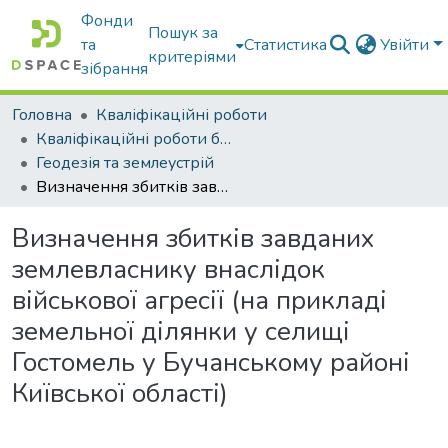
Фонди
Пошук за
та
Статистика
Увійти
критеріями
зібрання
Головна
Кваліфікаційні роботи
Кваліфікаційні роботи бакалаврів
Геодезія та землеустрій
Визначення збитків завданих землевласнику внаслідок військової агресії (на прикладі земельної ділянки у селищі Гостомель у Бучанському районі Київської області)
Визначення збитків завданих
землевласнику внаслідок
військової агресії (на прикладі
земельної ділянки у селищі
Гостомель у Бучанському районі
Київської області)