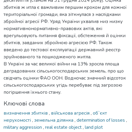
десятиліття (станом на 31 грудня 2024 року). Оцінка
збитків ж итла є важливим першим кроком для кожної
територіальної громади, яка зіткнулася з наслідками
збройної агресії РФ. Уряд України ухвалив низ низку
нормативнонормативно-правових актів, які
врегульовують питання фіксації, обстеження й оцінки
збитків, завданих збройною агресією РФ. Також
введено до тестової експлуатації державний реєстр
зруйнованого та пошкодженого житла.
В Україні за час великої війни на 13% зросла площа
деградованих сільськогосподарських земель, про що
свідчать оцінки ФАО ООН. Водночас значний відсоток
сільськогосподарських угідь перебуває під загрозою
погіршення їхнього стану.
Ключові слова
визначення збитків
,
військова агресія
,
об`єкт
нерухомості
,
земельна ділянка
,
determination of losses
,
military aggression
,
real estate object
,
land plot