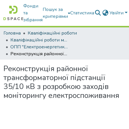
Фонди
Пошук за
та
Статистика
Увійти
критеріями
зібрання
Головна
Кваліфікаційні роботи
Кваліфікаційні роботи магістрів
ОПП "Електроенергетика, електротехніка та електромеханіка"
Реконструкція районної трансформаторної підстанції 35/10 кВ з розробкою заходів моніторингу електроспоживання
Реконструкція районної
трансформаторної підстанції
35/10 кВ з розробкою заходів
моніторингу електроспоживання