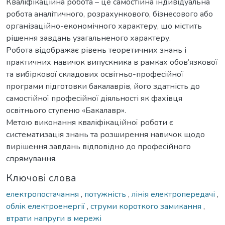
Кваліфікаційна робота – це самостійна індивідуальна
робота аналітичного, розрахункового, бізнесового або
організаційно-економічного характеру, що містить
рішення завдань узагальненого характеру.
Робота відображає рівень теоретичних знань і
практичних навичок випускника в рамках обов’язкової
та вибіркової складових освітньо-професійної
програми підготовки бакалаврів, його здатність до
самостійної професійної діяльності як фахівця
освітнього ступеню «Бакалавр».
Метою виконання кваліфікаційної роботи є
систематизація знань та розширення навичок щодо
вирішення завдань відповідно до професійного
спрямування.
Ключові слова
електропостачання
,
потужність
,
лінія електропередачі
,
облік електроенергії
,
струми короткого замикання
,
втрати напруги в мережі