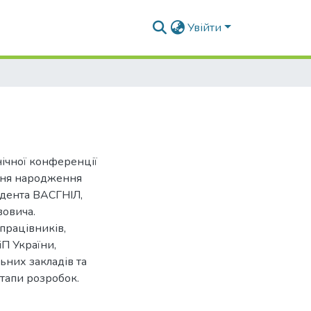
Увійти
нічної конференції
 дня народження
ндента ВАСГНІЛ,
овича.
працівників,
іП України,
ьних закладів та
етапи розробок.