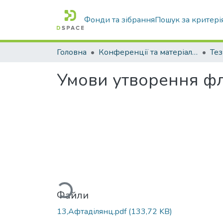
Фонди та зібрання
Пошук за критері
Головна
Конференції та матеріали конференцій
Тез
Умови утворення фло
Вантажиться...
Файли
13,Афтаділянц.pdf
(133,72 KB)