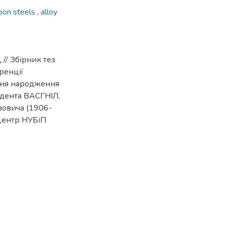
bon steels
,
alloy
 // Збірник тез
ренції
 дня народження
ндента ВАСГНІЛ,
овича (1906-
 центр НУБіП