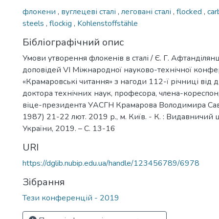
флокени
,
вуглецеві сталі
,
леговані сталі
,
flocked
,
car
steels
,
flockig
,
Kohlenstoffstähle
Бібліографічний опис
Умови утворення флокенів в сталі / Є. Г. Афтанділянц
доповідей VI Міжнародної науково-технічної конфе
«Крамаровські читання» з нагоди 112-ї річниці від
доктора технічних наук, професора, члена-кореспо
віце-президента УАСГН Крамарова Володимира Сав
1987) 21-22 лют. 2019 р., м. Київ. - К. : Видавничий
України, 2019. – C. 13-16
URI
https://dglib.nubip.edu.ua/handle/123456789/6978
Зібрання
Тези конференцій - 2019