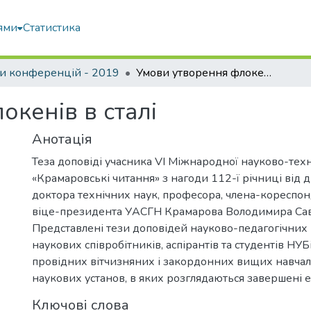
ями
Статистика
и конференцій - 2019
Умови утворення флокенів в сталі
кенів в сталі
Анотація
Теза доповіді учасника VI Міжнародної науково-тех
«Крамаровські читання» з нагоди 112-ї річниці від
доктора технічних наук, професора, члена-кореспо
віце-президента УАСГН Крамарова Володимира Сав
Представлені тези доповідей науково-педагогічних 
наукових співробітників, аспірантів та студентів НУБ
провідних вітчизняних і закордонних вищих навчал
наукових установ, в яких розглядаються завершені 
Ключові слова