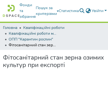
Фонди
Пошук за
та
Статистика
Увійти
критеріями
зібрання
Головна
Кваліфікаційні роботи
Кваліфікаційні роботи магістрів
ОПП "Карантин рослин"
Фітосанітарний стан зерна озимих культур при експорті
Фітосанітарний стан зерна озимих
культур при експорті