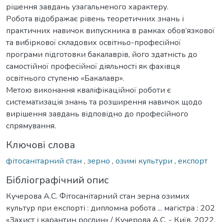
рішення завдань узагальненого характеру.
Робота відображає рівень теоретичних знань і
практичних навичок випускника в рамках обов’язкової
та вибіркової складових освітньо-професійної
програми підготовки бакалаврів, його здатність до
самостійної професійної діяльності як фахівця
освітнього ступеню «Бакалавр».
Метою виконання кваліфікаційної роботи є
систематизація знань та розширення навичок щодо
вирішення завдань відповідно до професійного
спрямування.
Ключові слова
фітосанітарний стан
,
зерно
,
озимі культури
,
експорт
Бібліографічний опис
Кучерова А.С. Фітосанітарний стан зерна озимих
культур при експорті : дипломна робота ... магістра : 202
«Захист і карантин рослин» / Кучерова А.С. - Київ, 2022.