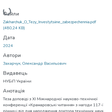
Вантажиться...
Файли
Zakharchuk_O_Tezy_Investytsiine_zabezpechennia.pdf
(480,24 KB)
Дата
2024
Автори
Захарчук, Олександр Васильович
Видавець
НУБіП України
Анотація
Теза доповіді з ХІ Міжнародної науково-технічної
конференції «Крамаровські читання» з нагоди 117-ї
річниці від дня народження доктора технічних наук,