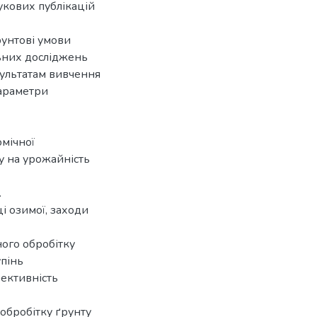
укових публікацій
рунтові умови
ьних досліджень
зультатам вивчення
параметри
омічної
у на урожайність
.
і озимої, заходи
ого обробітку
упінь
фективність
обробітку ґрунту