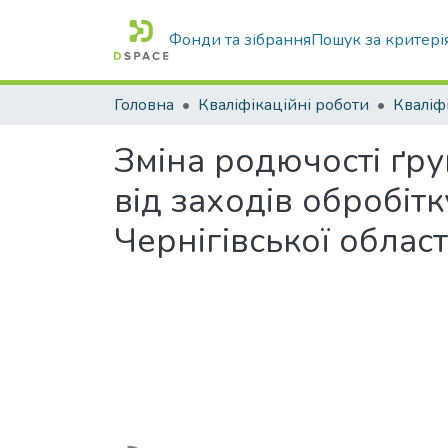
Фонди та зібрання
Пошук за критері
Головна
Кваліфікаційні роботи
Зміна родючості ґру
від заходів обробіт
Чернігівської област