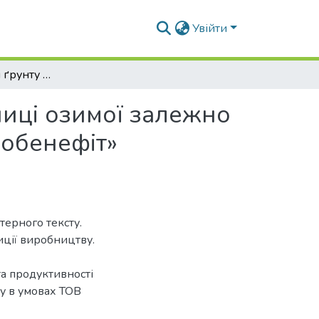
Увійти
Зміна родючості ґрунту та продуктивності пшениці озимої залежно від заходів обробітку ґрунту в умовах ТОВ «Агробенефіт» Чернігівської області
ниці озимої залежно
робенефіт»
терного тексту.
иції виробництву.
та продуктивності
ту в умовах ТОВ