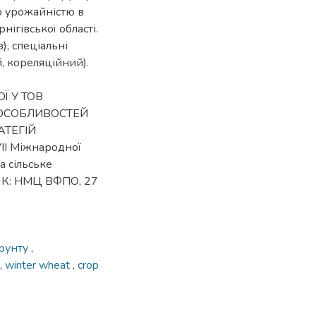
ю урожайністю в
ігівської області.
), спеціальні
, кореляційний).
Ї У ТОВ
З ОСОБЛИВОСТЕЙ
АТЕГІЙ
ІІ Міжнародної
а сільське
и» К: НМЦ ВФПО, 27
грунту
,
,
winter wheat
,
crop