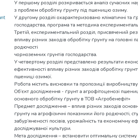
У першому розділі розкривається аналіз сучасних на
з проблем обробітку ґрунту під пшеницю озиму.
unt
У другому розділі охарактеризовано кліматичні та ґ
господарства, програма та методика експериментал
Третій, експериментальний розділ, присвячений ре
впливу різних заходів обробітку ґрунту на головні 
родючості
чорноземних грунтів господарства.
У четвертому розділі представлено результати екон
ефективності впливу різних заходів обробітку грунт
пшениці озимої.
Робота містить висновки та пропозиції виробництву
Об’єкт дослідження - ґрунт а агрофітоценозі пшениц
основного обробітку ґрунту в ТОВ «Агробенефіт»
Предмет дослідження – вплив різних заходів основн
ґрунту на агрофізичні показники його родючості, ст
забур’яненості посівів, урожайність та економічну е
досліджуваної культури.
Мета дослідження – встановити оптимальну систему 