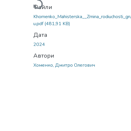
Вантажиться...
Файли
Khomenko_Mahisterska__Zmina_rodiuchosti_gr
u.pdf
(481,91 KB)
Дата
2024
Автори
Хоменко, Дмитро Олегович