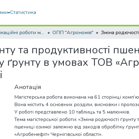
ями
Статистика
Кваліфікаційні роботи магістрів
ОПП "Агрономія"
нту та продуктивності пше
ку ґрунту в умовах ТОВ «Аг
і
Анотація
Магістерська робота виконана на 61 сторінці комп’ю
Вона містить 4 основних розділи, висновки і пропоз
У роботі представлено 10 таблиць та 5 малюнків.
Тема магістерської роботи: «Зміна родючості ґрунту 
пшениці озимої залежно від заходів обробітку ґрун
«Агробенефіт» Чернігівської області».