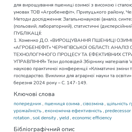
для вирощування пшениці озимої з високою і стало
умовах ТОВ «Агробенефіт», Прилуцького району, Черн
Методи дослідження: Загальнонаукові (аналіз, синтез
(польовий, лабораторний), статистичні (дисперсійний
ПУБЛІКАЦІЇ:
1. Хоменко Д.О. «ВИРОЩУВАННЯ ПШЕНИЦІ ОЗИМО
«АГРОБЕНЕФІТ» ЧЕРНІГІВСЬКОЇ ОБЛАСТІ: АНАЛІ
ТЕХНОЛОГІЧНОГО ПРОЦЕСУ ТА ЕФЕКТИВНИХ СТР
УПРАВЛІННЯ» Тези доповідей Збірнику матеріалів V
науково практичної конференції «Кліматичні зміни т
господарство. Виклики для аграрної науки та освіт
березня 2024 року – С. 147-149.
Ключові слова
попередник
,
пшениця озима
,
сівозміна
,
щільність 
урожайність
,
економічна ефективність
,
predecessor
rotation
,
soil density
,
yield
,
economic efficiency
Бібліографічний опис