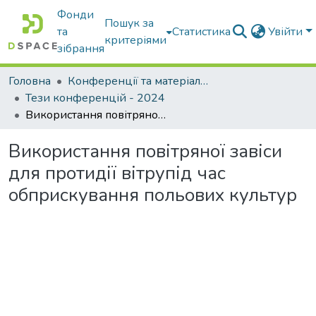
Фонди
Пошук за
та
Статистика
Увійти
критеріями
зібрання
Головна
Конференції та матеріали конференцій
Тези конференцій - 2024
Використання повітряної завіси для протидії вітрупід час обприскування польових культур
Використання повітряної завіси
для протидії вітрупід час
обприскування польових культур