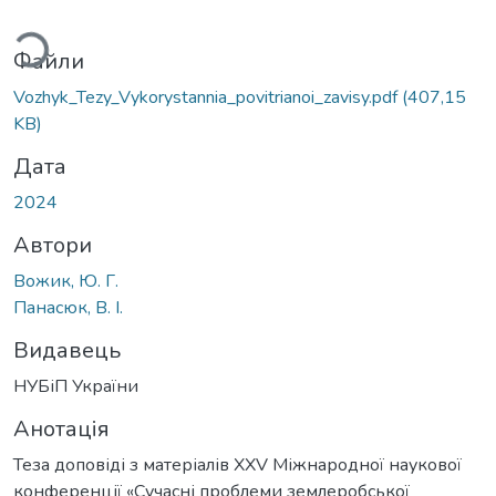
ться...
Файли
Vozhyk_Tezy_Vykorystannia_povitrianoi_zavisy.pdf
(407,15
KB)
Дата
2024
Автори
Вожик, Ю. Г.
Панасюк, В. І.
Видавець
НУБіП України
Анотація
Теза доповіді з матеріалів XХV Міжнародної наукової
конференції «Сучасні проблеми землеробської