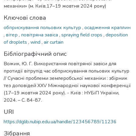
механіки» (м. Київ,17–19 жовтня 2024 року)
Ключові слова
обприскування польових культур
,
осадження краплин
,
вітер
,
повітряна завіса
,
spraying field crops
,
deposition
of droplets
,
wind
,
air curtain
Бібліографічний опис
Вожик, Ю. Г. Використання повітряної завіси для
протидії вітрупід час обприскування польових культур
// Сучасні проблеми землеробської механіки : збірник
тез доповідей XХV Міжнародної наукової конференції
(17–19 жовтня 2024 року). - Київ : НУБіП України,
2024. – С. 84-87.
URI
https://dglib.nubip.edu.ua/handle/123456789/11236
Зібрання