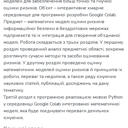
моделей для забезпечення більш точної та гнучкої
оцінки ризиків. Об’єкт – інтерактивне хмарне
середовище для програмної розробки Google Colab.
Предмет – математичні моделі оцінки ризиків
інформаційної безпеки в бездротових мережах
підприємств та їх інтеграція для створення об’єднаної
моделі. Робота складається з трьох розділів. У першому
розділі проведений аналіз предметної області, зокрема
розглянуто сучасні методи та засоби оцінювання
ризиків. У другому розділі проведено оцінку
математичних моделей оцінки ризиків й принципів їх
роботи, переваг та недоліків, а також ряду існуючих
наукових статей, публікацій, досліджень на дану
тематику.
Третій розділ є програмною реалізацією мовою Python
у середовищі Google Colab інтегрованої математичної
моделі, яка буде поєднувати переваги декількох
існуючих.