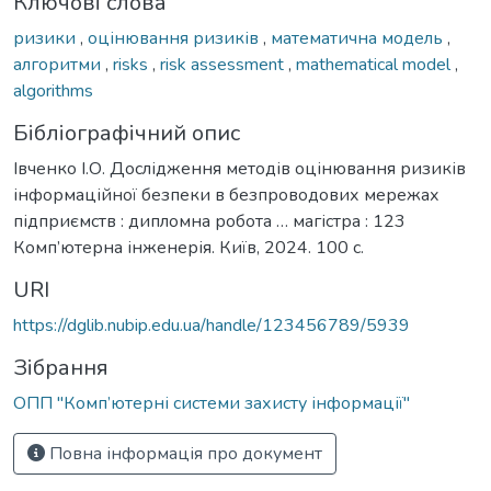
Ключові слова
ризики
,
оцінювання ризиків
,
математична модель
,
алгоритми
,
risks
,
risk assessment
,
mathematical model
,
algorithms
Бібліографічний опис
Івченко І.О. Дослідження методів оцінювання ризиків
інформаційної безпеки в безпроводових мережах
підприємств : дипломна робота … магістра : 123
Комп’ютерна інженерія. Київ, 2024. 100 с.
URI
https://dglib.nubip.edu.ua/handle/123456789/5939
Зібрання
ОПП "Комп’ютерні системи захисту інформації"
Повна інформація про документ