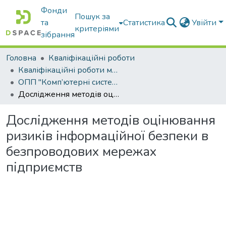
Фонди
Пошук за
та
Статистика
Увійти
критеріями
зібрання
Головна
Кваліфікаційні роботи
Кваліфікаційні роботи магістрів
ОПП "Комп’ютерні системи захисту інформації"
Дослідження методів оцінювання ризиків інформаційної безпеки в безпроводових мережах підприємств
Дослідження методів оцінювання
ризиків інформаційної безпеки в
безпроводових мережах
підприємств