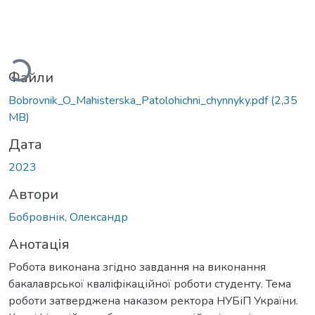
житься...
Файли
Bobrovnik_O_Mahisterska_Patolohichni_chynnyky.pdf
(2,35
MB)
Дата
2023
Автори
Бобровнік, Олександр
Анотація
Робота виконана згідно завдання на виконання
бакалаврської кваліфікаційної роботи студенту. Тема
роботи затверджена наказом ректора НУБіП України.