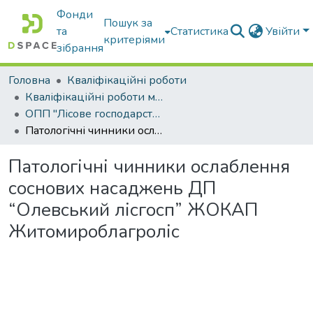
Фонди
Пошук за
та
Статистика
Увійти
критеріями
зібрання
Головна
Кваліфікаційні роботи
Кваліфікаційні роботи магістрів
ОПП "Лісове господарство"
Патологічні чинники ослаблення соснових насаджень ДП “Олевський лісгосп” ЖОКАП Житомироблагроліс
Патологічні чинники ослаблення
соснових насаджень ДП
“Олевський лісгосп” ЖОКАП
Житомироблагроліс