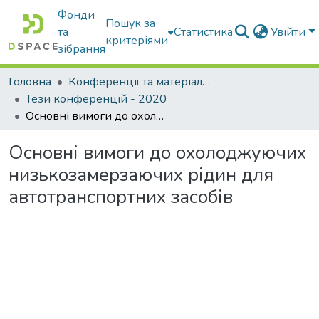
Фонди
Пошук за
та
Статистика
Увійти
критеріями
зібрання
Головна
Конференції та матеріали конференцій
Тези конференцій - 2020
Основні вимоги до охолоджуючих низькозамерзаючих рідин для автотранспортних засобів
Основні вимоги до охолоджуючих
низькозамерзаючих рідин для
автотранспортних засобів