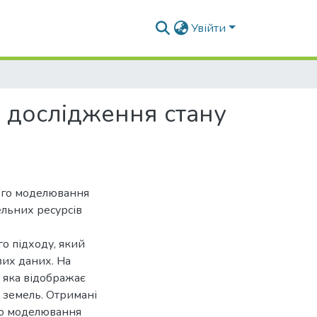
Увійти
 дослідження стану
ого моделювання
ельних ресурсів
о підходу, який
вих даних. На
 яка відображає
і земель. Отримані
го моделювання