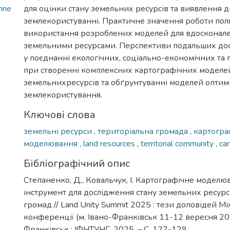
hne
для оцінки стану земельних ресурсів та виявлення 
землекористуванні. Практичне значення роботи поля
використання розроблених моделей для вдосконале
земельними ресурсами. Перспективи подальших до
у поєднанні екологічних, соціально-економічних та 
при створенні комплексних картографічних моделей
земельнихресурсів та обґрунтуванні моделей оптимі
землекористування.
Ключові слова
земельні ресурси
,
територіальна громада
,
картогра
моделювання
,
land resources
,
territorial community
,
ca
Бібліографічний опис
Степаненко, Д., Ковальчук, І. Картографічне моделю
інструмент для дослідження стану земельних ресурс
громад // Land Unity Summit 2025 : тези доповідей 
конференції (м. Івано-Франківськ 11-12 вересня 2025
Франківськ : ІФНТУНГ, 2025. – С. 127-129.