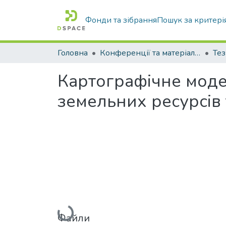
Фонди та зібрання
Пошук за критері
Головна
Конференції та матеріали конференцій
Тез
Картографічне моде
земельних ресурсів
Вантажиться...
Файли