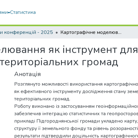
ями
Статистика
и конференцій - 2025
Картографічне моделювання як інструмент для дослідження стану земельних ресурсів територіальних громад
лювання як інструмент для
 територіальних громад
Анотація
Розглянуто можливості використання картографічн
як ефективного інструменту дослідження стану зем
територіальних громад.
Роботу виконано із застосуванням геоінформаційног
забезпечив інтеграцію статистичних та геопросторо
прикладі Підгороднянської громади укладено карту,
структуру її земельного фонду та рівень розораност
результати підтвердили доцільність картографічно