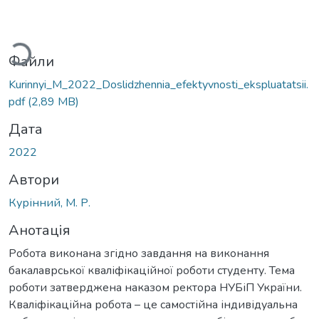
житься...
Файли
Kurinnyi_M_2022_Doslidzhennia_efektyvnosti_ekspluatatsii.
pdf
(2,89 MB)
Дата
2022
Автори
Курінний, М. Р.
Анотація
Робота виконана згідно завдання на виконання
бакалаврської кваліфікаційної роботи студенту. Тема
роботи затверджена наказом ректора НУБіП України.
Кваліфікаційна робота – це самостійна індивідуальна