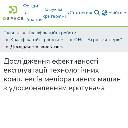
Фонди
Пошук за
та
Статистика
Увійти
критеріями
зібрання
Головна
Кваліфікаційні роботи
Кваліфікаційні роботи магістрів
ОНП "Агроінженерія"
Дослідження ефективності експлуатації технологічних комплексів меліоративних машин з удосконаленням кротувача
Дослідження ефективності
експлуатації технологічних
комплексів меліоративних машин
з удосконаленням кротувача