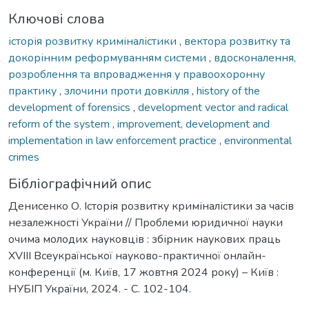
Ключові слова
історія розвитку криміналістики
,
вектора розвитку та
докорінним реформуванням системи
,
вдосконалення,
розроблення та впровадження у правоохоронну
практику
,
злочини проти довкілля
,
history of the
development of forensics
,
development vector and radical
reform of the system
,
improvement, development and
implementation in law enforcement practice
,
environmental
crimes
Бібліографічний опис
Денисенко О. Історія розвитку криміналістики за часів
незалежності України // Проблеми юридичної науки
очима молодих науковців : збірник наукових праць
XVIII Всеукраїнської науково-практичної онлайн-
конференції (м. Київ, 17 жовтня 2024 року) – Київ :
НУБІП України, 2024. - С. 102-104.