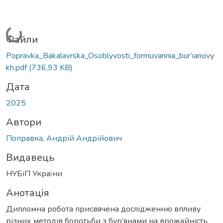
Вантажиться...
Файли
Popravka_Bakalavrska_Osoblyvosti_formuvannia_bur’ianovy
kh.pdf
(736,93 KB)
Дата
2025
Автори
Поправка, Андрій Андрійович
Видавець
НУБіП України
Анотація
Дипломна робота присвячена дослідженню впливу
різних методів боротьби з бур’янами на врожайність