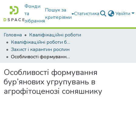
Фонди
Пошук за
та
Статистика
Увійти
критеріями
зібрання
Головна
Кваліфікаційні роботи
Кваліфікаційні роботи бакалаврів
Захист і карантин рослин
Особливості формування бур’янових угрупувань в агрофітоценозі соняшнику
Особливості формування
бур’янових угрупувань в
агрофітоценозі соняшнику