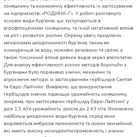
соняшнику та економічну ефективність їх застосування
на підприємстві «РОДИНА-Г». У роботі розглянуто
основні види бур’янів, що зустрічаються в
агрофітоценозах соняшнику, та їхній негативний вплив
на ріст і розвиток рослин. Окрему увагу приділено
механізмам шкодочинності бур’янів, таким як
конкуренція за воду, поживні речовини та світло, а
також токсичний вплив деяких видів через алелопатію.
Для аналізу ефективності різних методів боротьби з
бур’янами було порівняно хімічні, механічні та
агрохімічні методи, із застосуванням гербіцидів Сантал
та Євро-Лайтнінг. Виявлено, що використання
гербіцидів значно підвищує урожайність соняшнику,
зокрема, при застосуванні гербіциду Євро-Лайтнінг у
дозі 1,5 л/га урожайність зросла до 2,43 т/га. Визначено
найбільш шкодочинні види бур’янів, серед яких
виділяються амброзія полинолиста та полин звичайний,
які мають високу конкурентоспроможність і значно