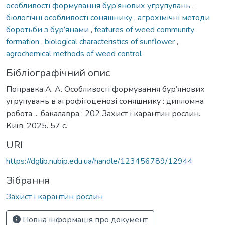
особливості формування бур’янових угрупувань
,
біологічні особливості соняшнику
,
агрохімічні методи
боротьби з бур’янами
,
features of weed community
formation
,
biological characteristics of sunflower
,
agrochemical methods of weed control
Бібліографічний опис
Поправка А. А. Особливості формування бур’янових
угрупувань в агрофітоценозі соняшнику : дипломна
робота ... бакалавра : 202 Захист і карантин рослин.
Київ, 2025. 57 с.
URI
https://dglib.nubip.edu.ua/handle/123456789/12944
Зібрання
Захист і карантин рослин
Повна інформація про документ