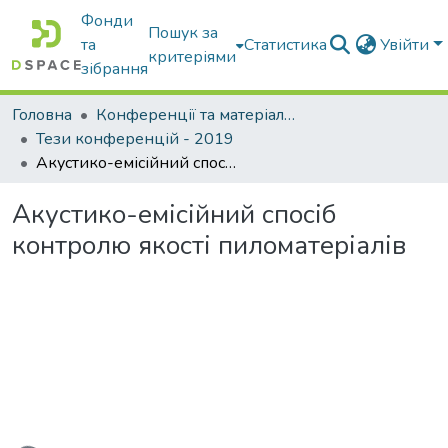
Фонди
Пошук за
та
Статистика
Увійти
критеріями
зібрання
Головна
Конференції та матеріали конференцій
Тези конференцій - 2019
Акустико-емісійний спосіб контролю якості пиломатеріалів
Акустико-емісійний спосіб
контролю якості пиломатеріалів
ажиться...