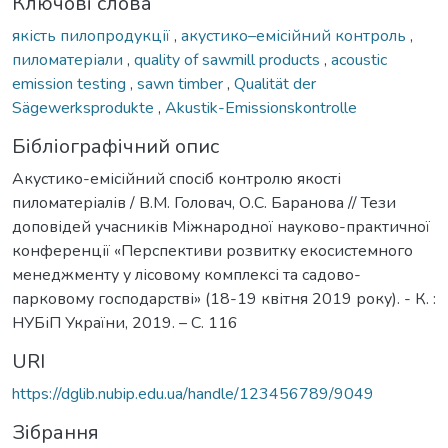
Ключові слова
якість пилопродукції
,
акустико–емісійний контроль
,
пиломатеріали
,
quality of sawmill products
,
acoustic
emission testing
,
sawn timber
,
Qualität der
Sägewerksprodukte
,
Akustik-Emissionskontrolle
Бібліографічний опис
Акустико-емісійний спосіб контролю якості
пиломатеріалів / В.М. Головач, О.С. Баранова // Тези
доповідей учасників Міжнародної науково-практичної
конференції «Перспективи розвитку екосистемного
менеджменту у лісовому комплексі та садово-
парковому господарстві» (18-19 квітня 2019 року). - К. :
НУБіП України, 2019. – С. 116
URI
https://dglib.nubip.edu.ua/handle/123456789/9049
Зібрання