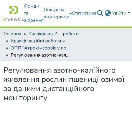
Фонди
Пошук за
та
Статистика
Увійти
критеріями
зібрання
Головна
Кваліфікаційні роботи
Кваліфікаційні роботи магістрів
ОПП "Агрохімсервіс у прецизійному агровиробництві"
Регулювання азотно-калійного живлення рослин пшениці озимої за даними дистанційного моніторингу
Регулювання азотно-калійного
живлення рослин пшениці озимої
за даними дистанційного
моніторингу