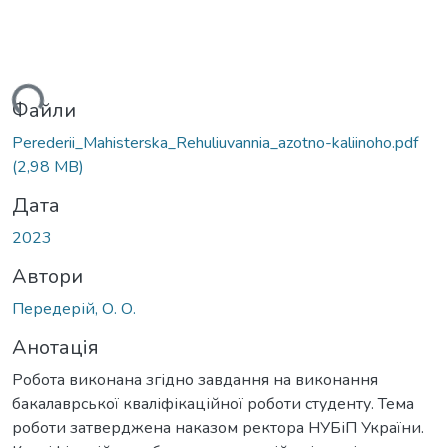
ться...
Файли
Perederii_Mahisterska_Rehuliuvannia_azotno-kaliinoho.pdf
(2,98 MB)
Дата
2023
Автори
Передерій, О. О.
Анотація
Робота виконана згідно завдання на виконання
бакалаврської кваліфікаційної роботи студенту. Тема
роботи затверджена наказом ректора НУБіП України.