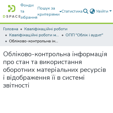
Фонди
Пошук за
та
Статистика
Увійти
критеріями
зібрання
Головна
Кваліфікаційні роботи
Кваліфікаційні роботи магістрів
ОПП "Облік і аудит"
Обліково-контрольна інформація про стан та використання оборотних матеріальних ресурсів і відображення її в системі звітності
Обліково-контрольна інформація
про стан та використання
оборотних матеріальних ресурсів
і відображення її в системі
звітності