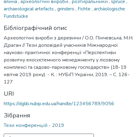
ялина
,
археологічні вироби
,
розтиральники
,
spruce
,
archaeological artefacts
,
grinders
,
Fichte
,
archäologische
Fundstücke
Бібліографічний опис
Археологічні вироби з деревини / О.О. Пінчевська, М.Н.
Драган // Тези доповідей учасників Міжнародної
науково-практичної конференції «Перспективи
розвитку екосистемного менеджменту у лісовому
комплексі та садово-парковому господарстві» (18-19
квітня 2019 року). - К. : НУБіП України, 2019. – С. 126-
127
URI
https://dglib.nubip.edu.ua/handle/123456789/9056
Зібрання
Тези конференцій - 2019