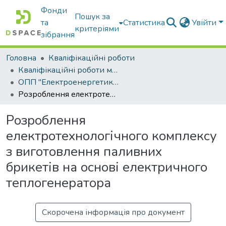
Фонди
Пошук за
та
Статистика
Увійти
критеріями
зібрання
Головна
Кваліфікаційні роботи
Кваліфікаційні роботи магістрів
ОПП "Електроенергетика, електротехніка та електромеханіка"
Розроблення електротехнологічного комплексу з виготовлення паливних брикетів на основі електричного теплогенератора
Розроблення
електротехнологічного комплексу
з виготовлення паливних
брикетів на основі електричного
теплогенератора
Скорочена інформація про документ