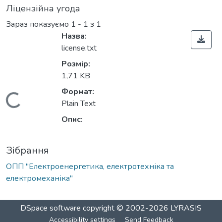
Ліцензійна угода
Зараз показуємо
1 - 1 з 1
Назва:
license.txt
Розмір:
1,71 KB
Формат:
Вантажиться...
Plain Text
Опис:
Зібрання
ОПП "Електроенергетика, електротехніка та
електромеханіка"
DSpace software
copyright © 2002-2026
LYRASIS
Accessibility settings
Send Feedback