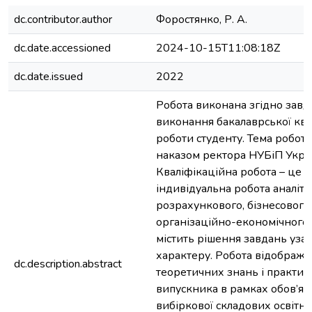
dc.contributor.author
Форостянко, Р. А.
dc.date.accessioned
2024-10-15T11:08:18Z
dc.date.issued
2022
Робота виконана згідно завд
виконання бакалаврської ква
роботи студенту. Тема робот
наказом ректора НУБіП Укра
Кваліфікаційна робота – це с
індивідуальна робота аналіти
розрахункового, бізнесового
організаційно-економічного 
містить рішення завдань уза
характеру. Робота відобража
dc.description.abstract
теоретичних знань і практи
випускника в рамках обов’язк
вибіркової складових освітн