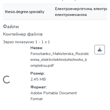
Електроенергетика, електрот
thesis.degree.specialty
електромеханіка
Файли
Контейнер файлів
Зараз показуємо
1 - 1 з 1
Назва:
Forostianko_Мahisterska_Rozrobl
ennia_elektrotekhnolohichnoho_k
ompleksu.pdf
Розмір:
Вантажиться...
2,45 MB
Формат:
Adobe Portable Document
Format