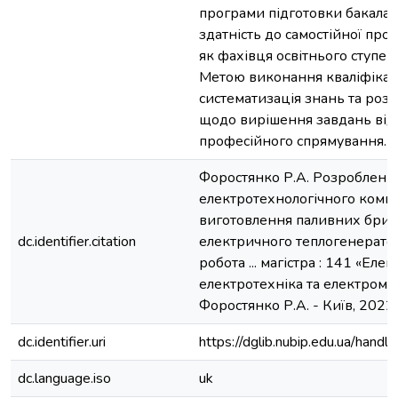
програми підготовки бакалав
здатність до самостійної проф
як фахівця освітнього ступен
Метою виконання кваліфікац
систематизація знань та ро
щодо вирішення завдань від
професійного спрямування.
Форостянко Р.А. Розробленн
електротехнологічного компл
виготовлення паливних брике
dc.identifier.citation
електричного теплогенерато
робота ... магістра : 141 «Еле
електротехніка та електромех
Форостянко Р.А. - Київ, 2022. 
dc.identifier.uri
https://dglib.nubip.edu.ua/ha
dc.language.iso
uk