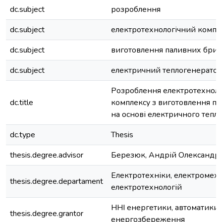
dc.subject
розроблення
dc.subject
електротехнологічний компл
dc.subject
виготовлення паливних брик
dc.subject
електричний теплогенерато
Розроблення електротехноло
dc.title
комплексу з виготовлення па
на основі електричного тепл
dc.type
Thesis
thesis.degree.advisor
Березюк, Андрій Олександр
Електротехніки, електромеха
thesis.degree.departament
електротехнологій
ННІ енергетики, автоматики 
thesis.degree.grantor
енергозбереження