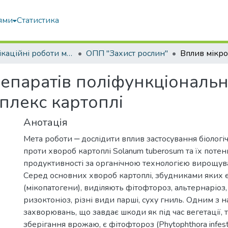
ями
Статистика
Кваліфікаційні роботи магістрів
ОПП "Захист рослин"
паратів поліфункціонально
плекс картоплі
Анотація
Мета роботи ‒ дослідити вплив застосування біологі
проти хвороб картоплі Solanum tuberosum та їх потен
продуктивності за органічною технологією вирощув
Серед основних хвороб картоплі, збудниками яких 
(мікопатогени), виділяють фітофтороз, альтернаріоз,
ризоктоніоз, різні види парші, суху гниль. Одним з
захворювань, що завдає шкоди як під час вегетації, та
зберігання врожаю, є фітофтороз (Phytophthora infest