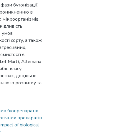
ази бутонізації.
 проникненню в
 мікроорганізмів,
кідливість
х умов
ості сорту, а також
 агресивних,
ямистості є
.et Mart), Alternaria
ибів класу
рствах, доцільно
ьшого розвитку та
лив біопрепаратів
огічних препаратів
impact of biological