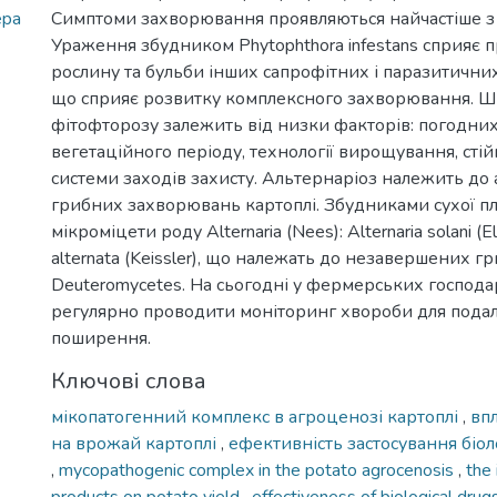
epa
Симптоми захворювання проявляються найчастіше з ф
Ураження збудником Phytophthora infestans сприяє
рослину та бульби інших сапрофітних і паразитичних
що сприяє розвитку комплексного захворювання. Ш
фітофторозу залежить від низки факторів: погодни
вегетаційного періоду, технології вирощування, стійк
системи заходів захисту. Альтернаріоз належить до
грибних захворювань картоплі. Збудниками сухої пл
мікроміцети роду Alternaria (Nees): Alternaria solani (Ell
alternata (Keissler), що належать до незавершених гр
Deuteromycetes. На сьогодні у фермерських господа
регулярно проводити моніторинг хвороби для подал
поширення.
Ключові слова
мікопатогенний комплекс в агроценозі картоплі
,
вп
на врожай картоплі
,
ефективність застосування біол
,
mycopathogenic complex in the potato agrocenosis
,
the 