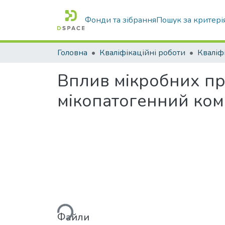
Фонди та зібрання
Пошук за критері
Головна
Кваліфікаційні роботи
Вплив мікробних пре
мікопатогенний ком
Вантажиться...
Файли