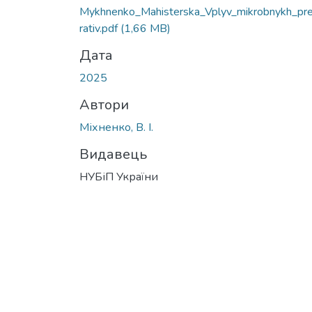
Mykhnenko_Mahisterska_Vplyv_mikrobnykh_pr
rativ.pdf
(1,66 MB)
Дата
2025
Автори
Міхненко, В. І.
Видавець
НУБіП України