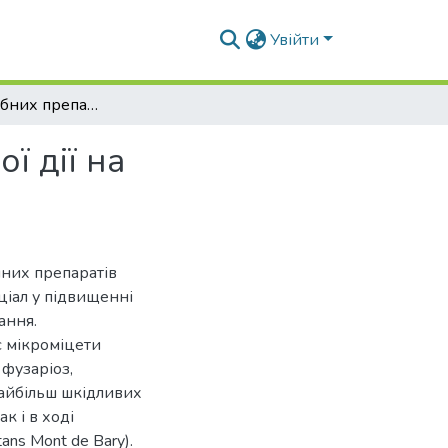
Увійти
Вплив мікробних препаратів поліфункціональної дії на мікопатогенний комплекс картоплі
ї дії на
чних препаратів
ціал у підвищенні
ання.
є мікроміцети
 фузаріоз,
 найбільш шкідливих
к і в ході
ans Mont de Bary).