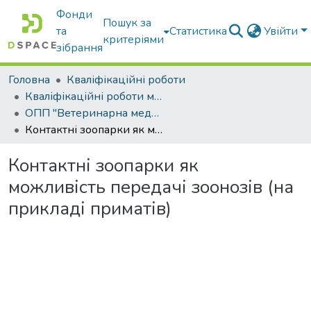
Фонди
Пошук за
та
Статистика
Увійти
критеріями
зібрання
Головна
Кваліфікаційні роботи
Кваліфікаційні роботи магістрів
ОПП "Ветеринарна медицина"
Контактні зоопарки як можливість передачі зоонозів (на прикладі приматів)
Контактні зоопарки як
можливість передачі зоонозів (на
прикладі приматів)