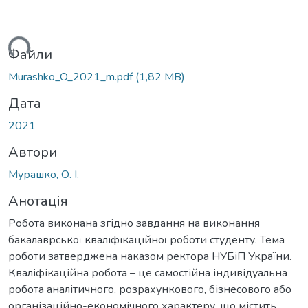
иться...
Файли
Murashko_O_2021_m.pdf
(1,82 MB)
Дата
2021
Автори
Мурашко, О. І.
Анотація
Робота виконана згідно завдання на виконання
бакалаврської кваліфікаційної роботи студенту. Тема
роботи затверджена наказом ректора НУБіП України.
Кваліфікаційна робота – це самостійна індивідуальна
робота аналітичного, розрахункового, бізнесового або
організаційно-економічного характеру, що містить