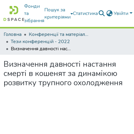
Фонди
Пошук за
та
Статистика
Увійти
критеріями
зібрання
Головна
Конференції та матеріали конференцій
Тези конференцій - 2022
Визначення давності настання смерті в кошенят за динамікою розвитку трупного охолодження
Визначення давності настання
смерті в кошенят за динамікою
розвитку трупного охолодження