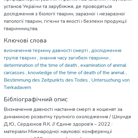
установ України та зарубіжжя, де проводяться
дослідження з біології тварин, заразної і незаразної
патології тварин, гігієни та якості і безпеки продукції
тваринництва.
Ключові слова
визначення терміну давності смерті
,
дослідження
трупів тварин
,
знання часу загибелі тварини
,
determination of the time of death
,
examination of animal
carcasses
,
knowledge of the time of death of the animal
,
Bestimmung des Zeitpunkts des Todes
,
Untersuchung von
Tierkadavern
Бібліографічний опис
Визначення давності настання смерті в кошенят за
динамікою розвитку трупного охолодження / Шкундя
Д.Ю., Сердюков Я.К. // Єдине здоров’я – 2022 :
матеріали Міжнародної наукової конференції