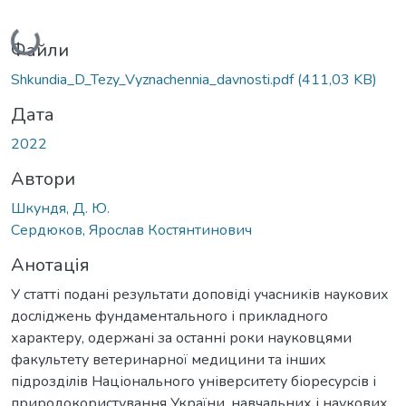
Вантажиться...
Файли
Shkundia_D_Tezy_Vyznachennia_davnosti.pdf
(411,03 KB)
Дата
2022
Автори
Шкундя, Д. Ю.
Сердюков, Ярослав Костянтинович
Анотація
У статті подані результати доповіді учасників наукових
досліджень фундаментального і прикладного
характеру, одержані за останні роки науковцями
факультету ветеринарної медицини та інших
підрозділів Національного університету біоресурсів і
природокористування України, навчальних і наукових