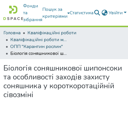
Фонди
Пошук за
та
Статистика
Увійти
критеріями
зібрання
Головна
Кваліфікаційні роботи
Кваліфікаційні роботи магістрів
ОПП "Карантин рослин"
Біологія соняшникової шипонсоки та особливості заходів захисту соняшника у короткоротаційній сівозміні
Біологія соняшникової шипонсоки
та особливості заходів захисту
соняшника у короткоротаційній
сівозміні