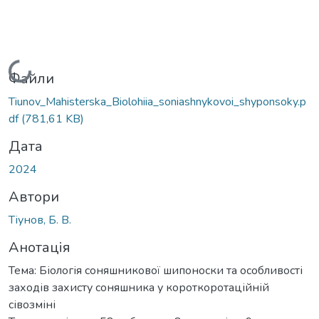
Вантажиться...
Файли
Tiunov_Mahisterska_Biolohiia_soniashnykovoi_shyponsoky.p
df
(781,61 KB)
Дата
2024
Автори
Тіунов, Б. В.
Анотація
Тема: Біологія соняшникової шипоноски та особливості
заходів захисту соняшника у короткоротаційній
сівозміні