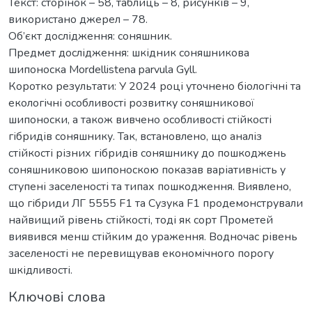
Текст: сторінок – 58, таблиць – 8, рисунків – 9,
використано джерел – 78.
Об’єкт дослідження: соняшник.
Предмет дослідження: шкідник соняшникова
шипоноска Mordellistena parvula Gyll.
Коротко результати: У 2024 році уточнено біологічні та
екологічні особливості розвитку соняшникової
шипоноски, а також вивчено особливості стійкості
гібридів соняшнику. Так, встановлено, що аналіз
стійкості різних гібридів соняшнику до пошкоджень
соняшниковою шипоноскою показав варіативність у
ступені заселеності та типах пошкодження. Виявлено,
що гібриди ЛГ 5555 F1 та Сузука F1 продемонстрували
найвищий рівень стійкості, тоді як сорт Прометей
виявився менш стійким до ураження. Водночас рівень
заселеності не перевищував економічного порогу
шкідливості.
Ключові слова