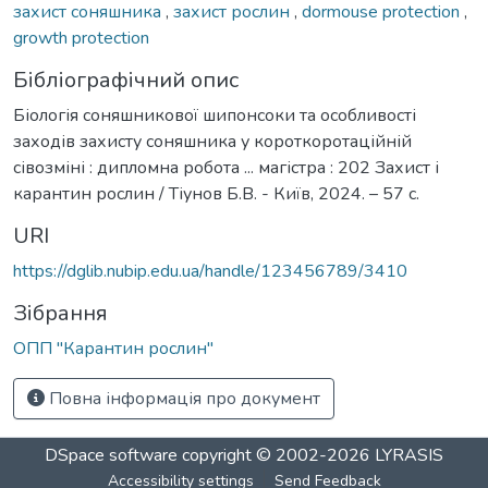
захист соняшника
,
захист рослин
,
dormouse protection
,
growth protection
Бібліографічний опис
Біологія соняшникової шипонсоки та особливості
заходів захисту соняшника у короткоротаційній
сівозміні : дипломна робота ... магістра : 202 Захист і
карантин рослин / Тіунов Б.В. - Київ, 2024. – 57 с.
URI
https://dglib.nubip.edu.ua/handle/123456789/3410
Зібрання
ОПП "Карантин рослин"
Повна інформація про документ
DSpace software
copyright © 2002-2026
LYRASIS
Accessibility settings
Send Feedback