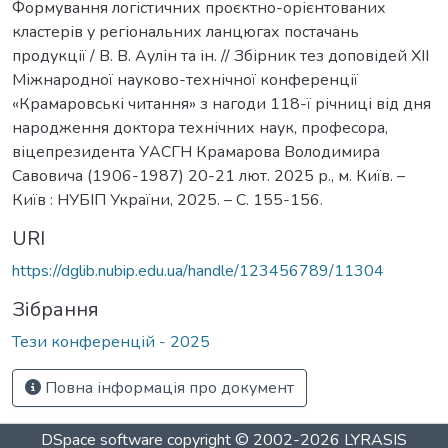
Формування логістичних проєктно-орієнтованих
кластерів у регіональних ланцюгах постачань
продукції / В. В. Аулін та ін. // Збірник тез доповідей XII
Міжнародної науково-технічної конференції
«Крамаровські читання» з нагоди 118-ї річниці від дня
народження доктора технічних наук, професора,
віцепрезидента УАСГН Крамарова Володимира
Савовича (1906-1987) 20-21 лют. 2025 р., м. Київ. –
Київ : НУБІП України, 2025. – С. 155-156.
URI
https://dglib.nubip.edu.ua/handle/123456789/11304
Зібрання
Тези конференцій - 2025
Повна інформація про документ
DSpace software
copyright © 2002-2026
LYRASIS