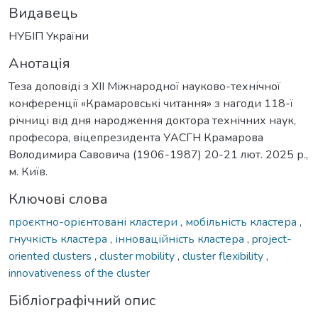
Видавець
НУБІП України
Анотація
Теза доповіді з XII Міжнародної науково-технічної
конференції «Крамаровські читання» з нагоди 118-ї
річниці від дня народження доктора технічних наук,
професора, віцепрезидента УАСГН Крамарова
Володимира Савовича (1906-1987) 20-21 лют. 2025 р.,
м. Київ.
Ключові слова
проєктно-орієнтовані кластери
,
мобільність кластера
,
гнучкість кластера
,
інноваційність кластера
,
project-
oriented clusters
,
cluster mobility
,
cluster flexibility
,
innovativeness of the cluster
Бібліографічний опис