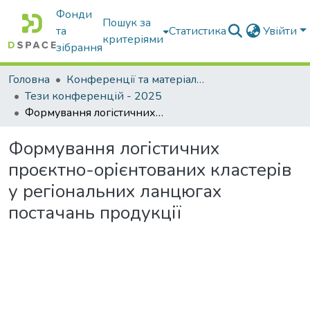
Фонди
Пошук за
та
Статистика
Увійти
критеріями
зібрання
Головна
Конференції та матеріали конференцій
Тези конференцій - 2025
Формування логістичних проєктно-орієнтованих кластерів у регіональних ланцюгах постачань продукції
Формування логістичних
проєктно-орієнтованих кластерів
у регіональних ланцюгах
постачань продукції