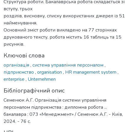
Структура роботи. Бакалаврська робота складається зі
вступу, трьох
розділів, висновку, списку використаних джерел із 51
найменування.
Основний зміст роботи викладено на 77 сторінках
друкованого тексту, робота містить 16 таблиць та 15
рисунків.
Ключові слова
організація
,
система управління персоналом
,
підприємство
,
organisation
,
HR management system
,
enterprise
,
Unternehmen
Бібліографічний опис
Семенюк А.Г. Організація системи управління
персоналом підприємства : дипломна робота ...
бакалавра : 073 «Менеджмент» / Семенюк А.Г. - Київ,
2024. - 76 с.