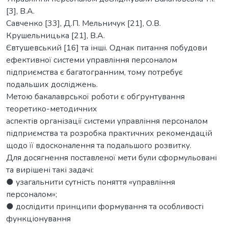
[3], В.А.
Савченко [33], Д.П. Мельничук [21], О.В.
Крушельницька [21], В.А.
Євтушевський [16] та інші. Однак питання побудови
ефективної системи управління персоналом
підприємства є багатогранним, тому потребує
подальших досліджень.
Метою бакалаврської роботи є обґрунтування
теоретико-методичних
аспектів організації системи управління персоналом
підприємства та розробка практичних рекомендацій
щодо її вдосконалення та подальшого розвитку.
Для досягнення поставленої мети були сформульовані
та вирішені такі задачі:
● узагальнити сутність поняття «управління
персоналом»;
● дослідити принципи формування та особливості
функціонування