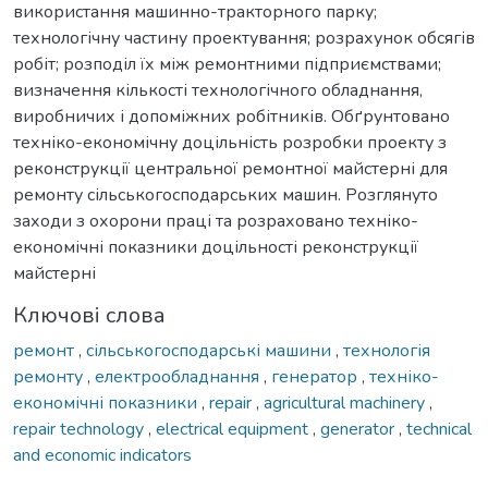
використання машинно-тракторного парку;
технологічну частину проектування; розрахунок обсягів
робіт; розподіл їх між ремонтними підприємствами;
визначення кількості технологічного обладнання,
виробничих і допоміжних робітників. Обґрунтовано
техніко-економічну доцільність розробки проекту з
реконструкції центральної ремонтної майстерні для
ремонту сільськогосподарських машин. Розглянуто
заходи з охорони праці та розраховано техніко-
економічні показники доцільності реконструкції
майстерні
Ключові слова
ремонт
,
сільськогосподарські машини
,
технологія
ремонту
,
електрообладнання
,
генератор
,
техніко-
економічні показники
,
repair
,
agricultural machinery
,
repair technology
,
electrical equipment
,
generator
,
technical
and economic indicators