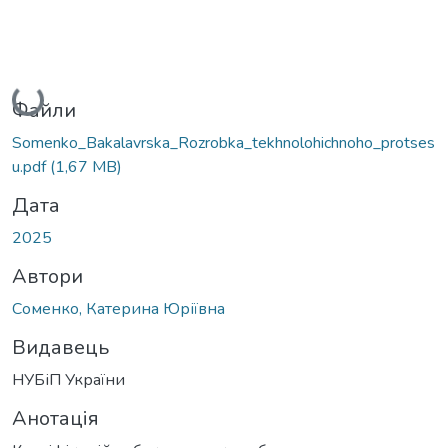
Вантажиться...
Файли
Somenko_Bakalavrska_Rozrobka_tekhnolohichnoho_protses
u.pdf
(1,67 MB)
Дата
2025
Автори
Соменко, Катерина Юріївна
Видавець
НУБіП України
Анотація