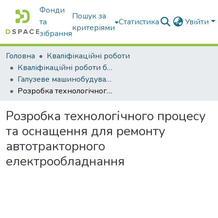
Фонди
Пошук за
та
Статистика
Увійти
критеріями
зібрання
Головна
Кваліфікаційні роботи
Кваліфікаційні роботи бакалаврів
Галузеве машинобудування
Розробка технологічного процесу та оснащення для ремонту автотракторного електрообладнання
Розробка технологічного процесу
та оснащення для ремонту
автотракторного
електрообладнання