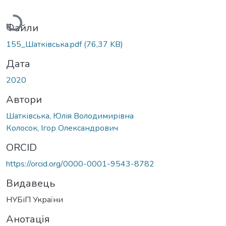
антажиться...
Файли
155_Шатківська.pdf
(76,37 KB)
Дата
2020
Автори
Шатківська, Юлія Володимирівна
Колосок, Ігор Олександрович
ORCID
https://orcid.org/0000-0001-9543-8782
Видавець
НУБіП України
Анотація