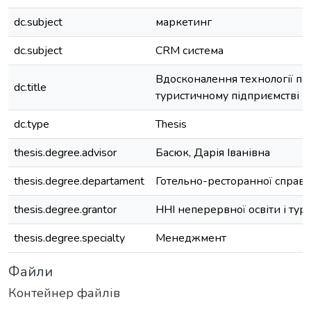
dc.subject
маркетинг
dc.subject
CRM система
Вдосконалення технології п
dc.title
туристичному підприємстві
dc.type
Thesis
thesis.degree.advisor
Басюк, Дарія Іванівна
thesis.degree.departament
Готельно-ресторанної справи
thesis.degree.grantor
ННІ неперервної освіти і тур
thesis.degree.specialty
Менеджмент
Файли
Контейнер файлів