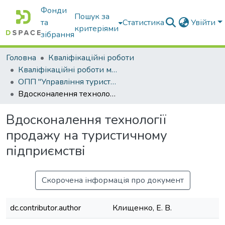
Фонди
Пошук за
та
Статистика
Увійти
критеріями
зібрання
Головна
Кваліфікаційні роботи
Кваліфікаційні роботи магістрів
ОПП "Управління туристичним і готельно-ресторанним бізнесом"
Вдосконалення технології продажу на туристичному підприємстві
Вдосконалення технології
продажу на туристичному
підприємстві
Скорочена інформація про документ
dc.contributor.author
Клищенко, Е. В.