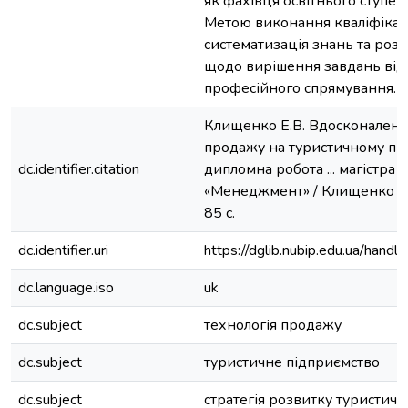
як фахівця освітнього ступен
Метою виконання кваліфікац
систематизація знань та ро
щодо вирішення завдань від
професійного спрямування.
Клищенко Е.В. Вдосконалення
продажу на туристичному під
dc.identifier.citation
дипломна робота ... магістра :
«Менеджмент» / Клищенко Е.В.
85 с.
dc.identifier.uri
https://dglib.nubip.edu.ua/ha
dc.language.iso
uk
dc.subject
технологія продажу
dc.subject
туристичне підприємство
dc.subject
стратегія розвитку туристич