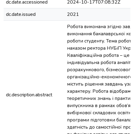
dc.date.accessioned
2024-10-17T07:08:32Z
dc.date.issued
2021
Робота виконана згідно завд
виконання бакалаврської ква
роботи студенту. Тема робот
наказом ректора НУБіП Укра
Кваліфікаційна робота – це с
індивідуальна робота аналіти
розрахункового, бізнесового
організаційно-економічного 
містить рішення завдань уза
характеру. Робота відобража
dc.description.abstract
теоретичних знань і практи
випускника в рамках обов’язк
вибіркової складових освітн
програми підготовки бакалав
здатність до самостійної проф