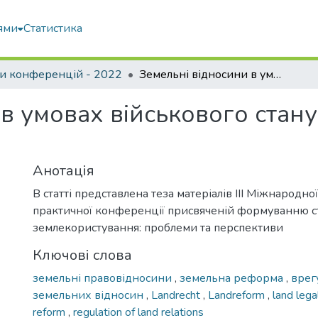
ями
Статистика
и конференцій - 2022
Земельні відносини в умовах військового стану їх особливості та зміни
в умовах військового стану 
Анотація
В статті представлена теза матеріалів ІІІ Міжнародно
практичної конференції присвяченій формуванню с
землекористування: проблеми та перспективи
Ключові слова
земельні правовідносини
,
земельна реформа
,
врег
земельних відносин
,
Landrecht
,
Landreform
,
land lega
reform
,
regulation of land relations