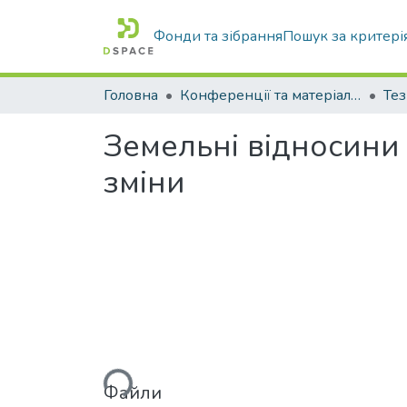
Фонди та зібрання
Пошук за критері
Головна
Конференції та матеріали конференцій
Тез
Земельні відносини 
зміни
Вантажиться...
Файли