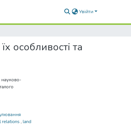
Увійти
їх особливості та
ї науково-
талого
улювання
l relations
,
land