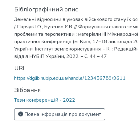
Бібліографічний опис
Земельні відносини в умовах військового стану їх ос
/ Парчук І.О., Бутенко Є.В. // Формування сталого зе
проблеми та перспективи : матеріали ІІІ Міжнародно
практичної конференції (м. Київ, 17–18 листопада 2
України, Інститут землекористування. - К. : Редакц
відділ НУБіП України, 2022. – С. 44 – 47
URI
https://dglib.nubip.edu.ua/handle/123456789/9611
Зібрання
Тези конференцій - 2022
Повна інформація про документ