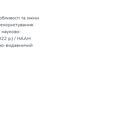
обливості та зміни
млекористування:
ї науково-
022 р.) / НААН
ійно-видавничий