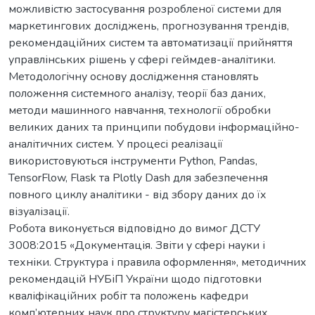
можливістю застосування розробленої системи для
маркетингових досліджень, прогнозування трендів,
рекомендаційних систем та автоматизації прийняття
управлінських рішень у сфері геймдев-аналітики.
Методологічну основу дослідження становлять
положення системного аналізу, теорії баз даних,
методи машинного навчання, технології обробки
великих даних та принципи побудови інформаційно-
аналітичних систем. У процесі реалізації
використовуються інструменти Python, Pandas,
TensorFlow, Flask та Plotly Dash для забезпечення
повного циклу аналітики - від збору даних до їх
візуалізації.
Робота виконується відповідно до вимог ДСТУ
3008:2015 «Документація. Звіти у сфері науки і
техніки. Структура і правила оформлення», методичних
рекомендацій НУБіП України щодо підготовки
кваліфікаційних робіт та положень кафедри
комп’ютерних наук про структуру магістерських