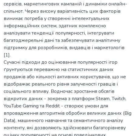
сервісів, маркетингових кампаній і динаміки онлайн-
спільнот. Через високу варіативність цих факторів
виникає потреба у створенні інтелектуальних
інформаційних систем, здатних комплексно
аналізувати тенденції популярності, інтегрувати
багатоджерельні дані та забезпечувати аналітичну
підтримку для розробників, видавців і маркетологів
[1].
Сучасні підходи до оцінювання популярності ігор
ґрунтуються переважно на статистичних даних
продажів або кількості активних користувачів, що не
відображає реального рівня залученості гравців і
соціального впливу. Водночас зростання обсягів
відкритих даних - зокрема з платформ Steam, Twitch,
YouTube Gaming та Reddit - створює умови для
впровадження алгоритмів обробки великих даних (Big
Data), машинного навчання та семантичного аналізу
контенту, які дозволяють здійснювати багаторівневу
оцінку популярності на основі поведінкових,