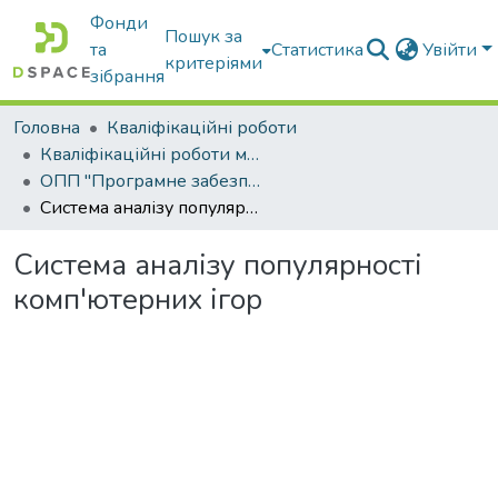
Фонди
Пошук за
та
Статистика
Увійти
критеріями
зібрання
Головна
Кваліфікаційні роботи
Кваліфікаційні роботи магістрів
ОПП "Програмне забезпечення інформаційних систем"
Система аналізу популярності комп'ютерних ігор
Система аналізу популярності
комп'ютерних ігор
Вантажиться...