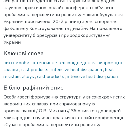
аспірантів та студентів НУБіП України міжнародної
науково-практичної онлайн конференції «Сучасні
проблеми та перспективи розвитку машинобудування
України», присвяченої 20-й річниці з дня створення
факультету конструювання та дизайну Національного
університету біоресурсів і природокористування
України.
Ключові слова
литі вироби
,
інтенсивне тепловідведення
,
жароміцні
сплави
,
cast products
,
intensive heat dissipation
,
heat-
resistant alloys
,
cast products
,
intensive heat dissipation
Бібліографічний опис
Особливості формування структури у високохромистих
жароміцних сплавах при спрямованому їх
кристалізувані / О.В. Михнян // Збірник тез доповідей
міжнародної науково-практичної онлайн конференції
«Сучасні проблеми та перспективи розвитку