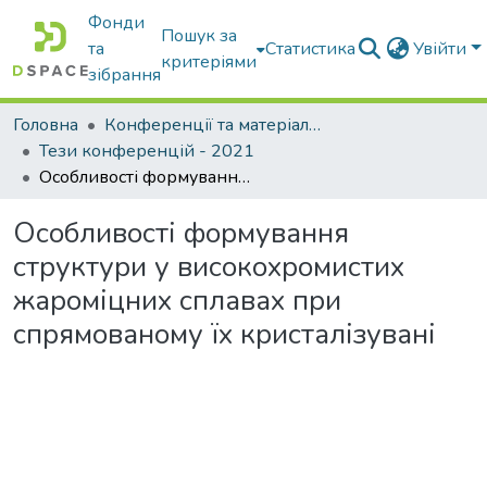
Фонди
Пошук за
та
Статистика
Увійти
критеріями
зібрання
Головна
Конференції та матеріали конференцій
Тези конференцій - 2021
Особливості формування структури у високохромистих жароміцних сплавах при спрямованому їх кристалізувані
Особливості формування
структури у високохромистих
жароміцних сплавах при
спрямованому їх кристалізувані